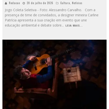
Redacao
20 de julho de 2026
Cultura
,
Notícias
Jogo Coleta Seletiva - Foto: Alessandro Carvalho. Com a
presença de time de convidados, a designer mineira Carline
Patrícia apresenta a sua criação em evento que une
educação ambiental e debate sobre
...
LEIA MAIS...