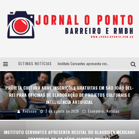
ÚLTIMAS NOTÍCIAS
Instituto Cervantes apresenta recital do alaudista mexicano Francisco Gil na série Segunda Musical
Últimos dias para inscrições no curso gratuito de Design de Moda em Nova Lima
PROJETA CULTURA ABRE INSCRIÇÕES GRATUITAS EM SÃO JOÃO DEL-
BH recebe nesta quinta-feira lançamento do jogo “Coleta Seletiva” com roda de conversa entre agentes da sustentabilidade
REI PARA OFICINAS DE ELABORAÇÃO DE PROJETOS CULTURAIS E
Projeta Cultura abre inscrições gratuitas em São João del-Rei para oficinas de elaboração de projetos culturais e inteligência artificial
INTELIGÊNCIA ARTIFICIAL
Redacao
3 de agosto de 2026
Economia
,
Notícias
INSTITUTO CERVANTES APRESENTA RECITAL DO ALAUDISTA MEXICANO