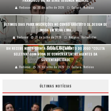
FRANCISCO GIL NA SÉRIE SEGUNDA MUSICAL
Redacao
30 de julho de 2026
Cultura
,
Notícias
ÚLTIMOS DIAS PARA INSCRIÇÕES NO CURSO GRATUITO DE DESIGN DE
MODA EM NOVA LIMA
Redacao
21 de julho de 2026
Notícias
,
Variedades
BH RECEBE NESTA QUINTA-FEIRA LANÇAMENTO DO JOGO “COLETA
SELETIVA” COM RODA DE CONVERSA ENTRE AGENTES DA
SUSTENTABILIDADE
Redacao
20 de julho de 2026
Cultura
,
Notícias
ÚLTIMAS NOTÍCIAS