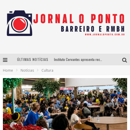
ÚLTIMAS NOTÍCIAS
Instituto Cervantes apresenta recital do alaudista mexicano Francisco Gil na série Segunda Musical
Home
Notícias
Cultura
Últimos dias para inscrições no curso gratuito de Design de Moda em Nova Lima
BH recebe nesta quinta-feira lançamento do jogo “Coleta Seletiva” com roda de conversa entre agentes da sustentabilidade
Projeta Cultura abre inscrições gratuitas em São João del-Rei para oficinas de elaboração de projetos culturais e inteligência artificial