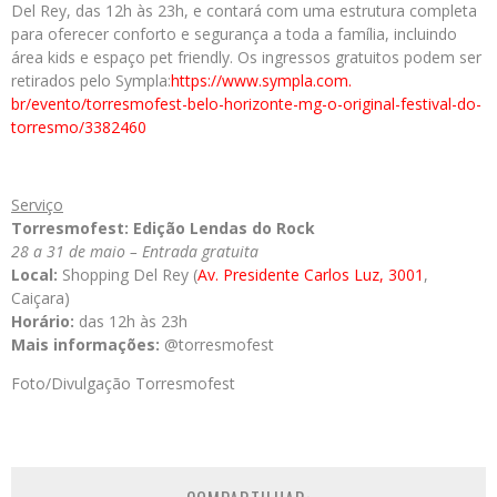
Del Rey, das 12h às 23h, e contará com uma estrutura completa
para oferecer conforto e segurança a toda a família, incluindo
área kids e espaço pet friendly. Os ingressos gratuitos podem ser
retirados pelo Sympla:
https://www.sympla.com.
br/evento/torresmofest-belo-
horizonte-mg-o-original-
festival-do-
torresmo/3382460
Serviço
Torresmofest: Edição Lendas do Rock
28 a 31 de maio – Entrada gratuita
Local:
Shopping Del Rey (
Av. Presidente Carlos Luz, 3001
,
Caiçara)
Horário:
das 12h às 23h
Mais informações:
@torresmofest
Foto/Divulgação Torresmofest