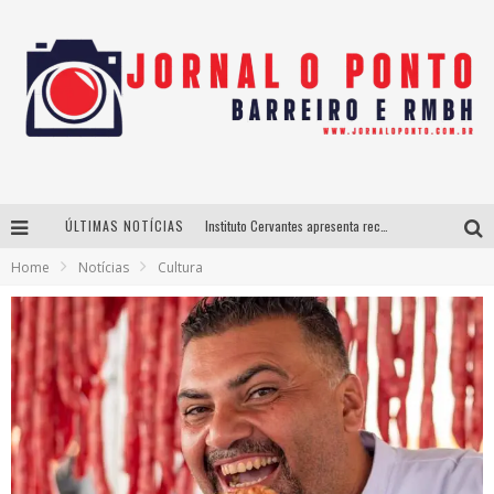
ÚLTIMAS NOTÍCIAS
Instituto Cervantes apresenta recital do alaudista mexicano Francisco Gil na série Segunda Musical
Home
Notícias
Cultura
Últimos dias para inscrições no curso gratuito de Design de Moda em Nova Lima
BH recebe nesta quinta-feira lançamento do jogo “Coleta Seletiva” com roda de conversa entre agentes da sustentabilidade
Projeta Cultura abre inscrições gratuitas em São João del-Rei para oficinas de elaboração de projetos culturais e inteligência artificial