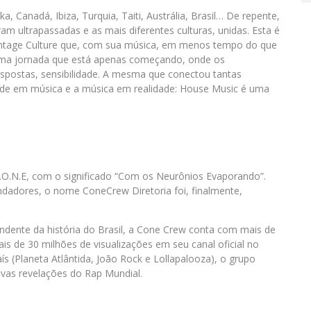
nka, Canadá, Ibiza, Turquia, Taiti, Austrália, Brasil… De repente,
am ultrapassadas e as mais diferentes culturas, unidas. Esta é
Vintage Culture que, com sua música, em menos tempo do que
ma jornada que está apenas começando, onde os
spostas, sensibilidade. A mesma que conectou tantas
dade em música e a música em realidade: House Music é uma
.O.N.E, com o significado “Com os Neurônios Evaporando”.
dadores, o nome ConeCrew Diretoria foi, finalmente,
dente da história do Brasil, a Cone Crew conta com mais de
is de 30 milhões de visualizações em seu canal oficial no
ís (Planeta Atlântida, João Rock e Lollapalooza), o grupo
vas revelações do Rap Mundial.