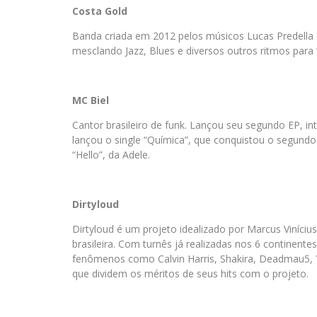
Costa Gold
Banda criada em 2012 pelos músicos Lucas Predella e
mesclando Jazz, Blues e diversos outros ritmos para
MC Biel
Cantor brasileiro de funk. Lançou seu segundo EP, in
lançou o single “Química”, que conquistou o segund
“Hello”, da Adele.
Dirtyloud
Dirtyloud é um projeto idealizado por Marcus Viníci
brasileira. Com turnês já realizadas nos 6 continen
fenômenos como Calvin Harris, Shakira, Deadmau5, 
que dividem os méritos de seus hits com o projeto.