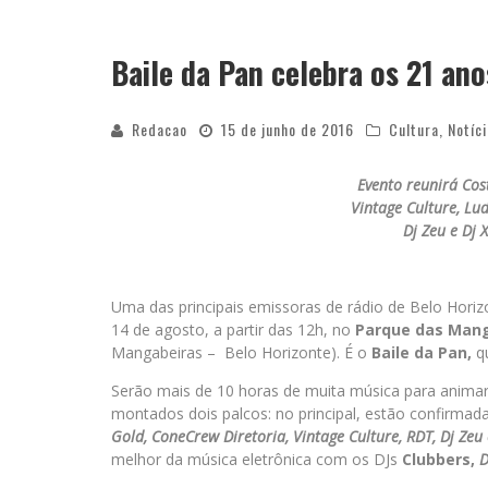
Baile da Pan celebra os 21 an
Redacao
15 de junho de 2016
Cultura
,
Notíc
Evento reunirá Cos
Vintage Culture, Lud
Dj Zeu e Dj 
Uma das principais emissoras de rádio de Belo Hori
14 de agosto, a partir das 12h, no
Parque das Man
Mangabeiras – Belo Horizonte). É o
Baile da Pan,
qu
Serão mais de 10 horas de muita música para animar
montados dois palcos: no principal, estão confirma
Gold, ConeCrew Diretoria, Vintage Culture, RDT, Dj Zeu 
melhor da música eletrônica com os DJs
Clubbers,
D