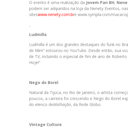
O evento é uma realização da
Jovem Pan BH
,
Nene
podem ser adquiridos na loja da Nenety Eventos, nas l
sites
www.nenety.com.br
e www.sympla.com/macaco
Ludmilla
Ludmilla é um dos grandes destaques do funk no Br
de Mim” estourou no YouTube. Desde então, sua voz 
de TV, incluindo o especial de fim de ano de Robert
Hoje!”
Nego do Borel
Natural da Tijuca, no Rio de Janeiro, o artista com
poucos, a carreira foi crescendo e Nego do Borel ex
do elenco de
Malhação
, da Rede Globo.
Vintage Culture