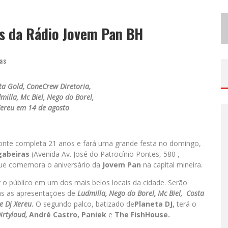
B
H RECEBE NESTA QUINTA-FEIRA LANÇAMENTO DO JOGO “COLETA SELETIVA” COM RODA DE CONVERSA ENTRE AGENTES DA SUSTENTABILIDADE
os da Rádio Jovem Pan BH
P
ROJETA CULTURA ABRE INSCRIÇÕES GRATUITAS EM SÃO JOÃO DEL-REI PARA OFICINAS DE ELABORAÇÃO DE PROJETOS CULTURAIS E INTELIGÊNCIA ARTIFICIAL
ias
ta Gold, ConeCrew Diretoria,
milla, Mc Biel, Nego do Borel,
Xereu em 14 de agosto
zonte completa 21 anos e fará uma grande festa no domingo,
gabeiras
(Avenida Av. José do Patrocínio Pontes, 580 ,
e comemora o aniversário da
Jovem Pan
na capital mineira.
 o público em um dos mais belos locais da cidade. Serão
das as apresentações de
Ludmilla, Nego do Borel, Mc Biel, Costa
e Dj Xereu
.
O segundo palco, batizado de
Planeta DJ,
terá o
irtyloud,
André Castro, Paniek
e
The FishHouse.