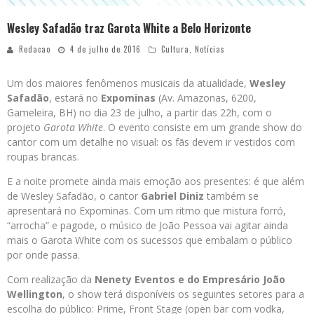
Wesley Safadão traz Garota White a Belo Horizonte
Redacao
4 de julho de 2016
Cultura
,
Notícias
Um dos maiores fenômenos musicais da atualidade,
Wesley
Safadão
, estará no
Expominas
(Av. Amazonas, 6200,
Gameleira, BH) no dia 23 de julho, a partir das 22h, com o
projeto
Garota White
. O evento consiste em um grande show do
cantor com um detalhe no visual: os fãs devem ir vestidos com
roupas brancas.
E a noite promete ainda mais emoção aos presentes: é que além
de Wesley Safadão, o cantor
Gabriel Diniz
também se
apresentará no Expominas. Com um ritmo que mistura forró,
“arrocha” e pagode, o músico de João Pessoa vai agitar ainda
mais o Garota White com os sucessos que embalam o público
por onde passa.
Com realização da
Nenety Eventos e do Empresário João
Wellington
, o show terá disponíveis os seguintes setores para a
escolha do público: Prime, Front Stage (open bar com vodka,