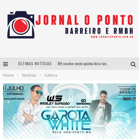
ÚLTIMAS NOTÍCIAS
BH recebe nesta quinta-feira lançamento do jogo “Coleta Seletiva” com roda de conversa entre agentes da sustentabilidade
Home
Notícias
Cultura
Projeta Cultura abre inscrições gratuitas em São João del-Rei para oficinas de elaboração de projetos culturais e inteligência artificial
Instituto Cervantes apresenta recital do alaudista mexicano Francisco Gil na série Segunda Musical
Últimos dias para inscrições no curso gratuito de Design de Moda em Nova Lima