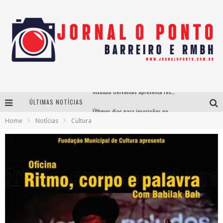
ÚLTIMAS NOTÍCIAS
Últimos dias para inscrições no curso gratuito de Design de Moda em Nova Lima
Home
Notícias
Cultura
BH recebe nesta quinta-feira lançamento do jogo “Coleta Seletiva” com roda de conversa entre agentes da sustentabilidade
Projeta Cultura abre inscrições gratuitas em São João del-Rei para oficinas de elaboração de projetos culturais e inteligência artificial
Instituto Cervantes apresenta recital do alaudista mexicano Francisco Gil na série Segunda Musical