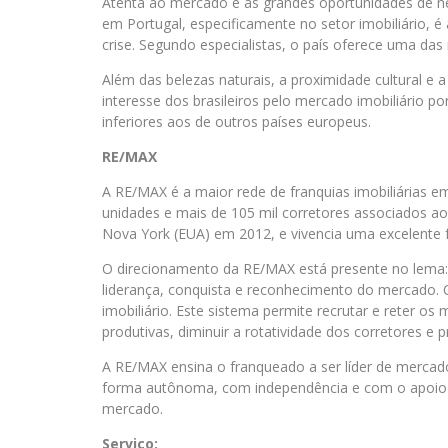
Atenta ao mercado e às grandes oportunidades de n
em Portugal, especificamente no setor imobiliário, 
crise. Segundo especialistas, o país oferece uma da
Além das belezas naturais, a proximidade cultural e
interesse dos brasileiros pelo mercado imobiliário p
inferiores aos de outros países europeus.
RE/MAX
A RE/MAX é a maior rede de franquias imobiliárias
unidades e mais de 105 mil corretores associados ao
Nova York (EUA) em 2012, e vivencia uma excelente 
O direcionamento da RE/MAX está presente no lema
liderança, conquista e reconhecimento do mercado.
imobiliário. Este sistema permite recrutar e reter os
produtivas, diminuir a rotatividade dos corretores e p
A RE/MAX ensina o franqueado a ser líder de mercado
forma autônoma, com independência e com o apoi
mercado.
Serviço: