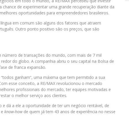
egócios em todo o mundo, a RE/MAX percebeu que investir
é a chance de experimentar uma grande recuperação diante da
s melhores oportunidades para empreendedores brasileiros.
 a língua em comum são alguns dos fatores que atraem
ortuguês. Outro ponto positivo são os preços, que são
 em número de transações do mundo, com mais de 7 mil
 redor do globo. A companhia abriu o seu capital na Bolsa de
fase de franca expansão.
: “todos ganham”, uma máxima que tem permitido a sua
 Com esse conceito, a RE/MAX revolucionou o mercado
 melhores profissionais do mercado, ter equipes motivadas e
restar o melhor serviço aos clientes.
 e dá a ele a oportunidade de ter um negócio rentável, de
o e
know-how
de quem já tem 43 anos de experiência no nesse