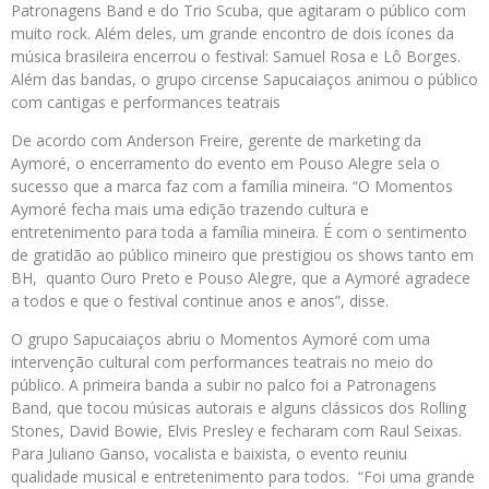
Patronagens Band e do Trio Scuba, que agitaram o público com
muito rock. Além deles, um grande encontro de dois ícones da
música brasileira encerrou o festival: Samuel Rosa e Lô Borges.
Além das bandas, o grupo circense Sapucaiaços animou o público
com cantigas e performances teatrais
De acordo com Anderson Freire, gerente de marketing da
Aymoré, o encerramento do evento em Pouso Alegre sela o
sucesso que a marca faz com a família mineira. “O Momentos
Aymoré fecha mais uma edição trazendo cultura e
entretenimento para toda a família mineira. É com o sentimento
de gratidão ao público mineiro que prestigiou os shows tanto em
BH, quanto Ouro Preto e Pouso Alegre, que a Aymoré agradece
a todos e que o festival continue anos e anos”, disse.
O grupo Sapucaiaços abriu o Momentos Aymoré com uma
intervenção cultural com performances teatrais no meio do
público. A primeira banda a subir no palco foi a Patronagens
Band, que tocou músicas autorais e alguns clássicos dos Rolling
Stones, David Bowie, Elvis Presley e fecharam com Raul Seixas.
Para Juliano Ganso, vocalista e baixista, o evento reuniu
qualidade musical e entretenimento para todos. “Foi uma grande