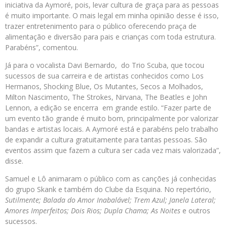
iniciativa da Aymoré, pois, levar cultura de graça para as pessoas
é muito importante. O mais legal em minha opinião desse é isso,
trazer entretenimento para o público oferecendo praça de
alimentação e diversão para pais e crianças com toda estrutura.
Parabéns”, comentou.
Já para o vocalista Davi Bernardo, do Trio Scuba, que tocou
sucessos de sua carreira e de artistas conhecidos como Los
Hermanos, Shocking Blue, Os Mutantes, Secos a Molhados,
Milton Nascimento, The Strokes, Nirvana, The Beatles e John
Lennon, a edição se encerra em grande estilo. “Fazer parte de
um evento tão grande é muito bom, principalmente por valorizar
bandas e artistas locais. A Aymoré está e parabéns pelo trabalho
de expandir a cultura gratuitamente para tantas pessoas. São
eventos assim que fazem a cultura ser cada vez mais valorizada”,
disse.
Samuel e Lô animaram o público com as canções já conhecidas
do grupo Skank e também do Clube da Esquina. No repertório,
Sutilmente; Balada do Amor Inabalável; Trem Azul; Janela Lateral;
Amores Imperfeitos; Dois Rios; Dupla Chama; As Noites
e outros
sucessos.