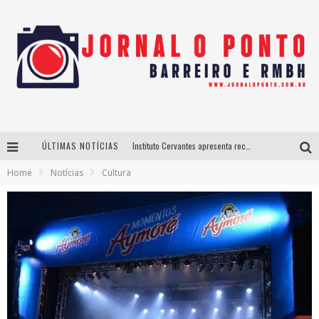
ÚLTIMAS NOTÍCIAS
Instituto Cervantes apresenta recital do alaudista mexicano Francisco Gil na série Segunda Musical
Home
Notícias
Cultura
Últimos dias para inscrições no curso gratuito de Design de Moda em Nova Lima
BH recebe nesta quinta-feira lançamento do jogo “Coleta Seletiva” com roda de conversa entre agentes da sustentabilidade
Projeta Cultura abre inscrições gratuitas em São João del-Rei para oficinas de elaboração de projetos culturais e inteligência artificial