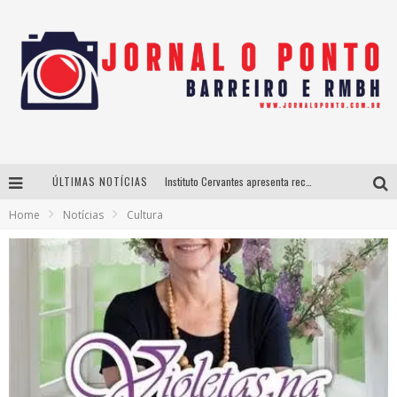
ÚLTIMAS NOTÍCIAS
Instituto Cervantes apresenta recital do alaudista mexicano Francisco Gil na série Segunda Musical
Home
Notícias
Cultura
Últimos dias para inscrições no curso gratuito de Design de Moda em Nova Lima
BH recebe nesta quinta-feira lançamento do jogo “Coleta Seletiva” com roda de conversa entre agentes da sustentabilidade
Projeta Cultura abre inscrições gratuitas em São João del-Rei para oficinas de elaboração de projetos culturais e inteligência artificial