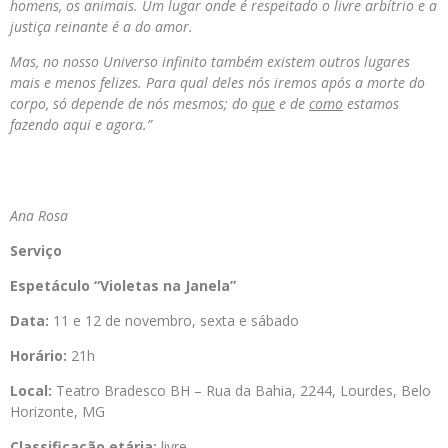
homens, os animais. U
m lugar onde é respeitado o livre arbítrio e a
justiça reinante é a do amor.
Mas, no nosso Universo infinito também existem outros lugares
mais e menos felizes. Para qual deles nós iremos após a morte do
corpo, só depende de nós mesmos; do
que
e de
como
estamos
fazendo aqui e agora.”
Ana Rosa
Serviço
Espetáculo “Violetas na Janela”
Data:
11 e 12 de novembro, sexta e sábado
Horário:
21h
Local:
Teatro Bradesco BH – Rua da Bahia, 2244, Lourdes, Belo
Horizonte, MG
Classificação etária:
livre