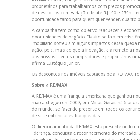
proprietários para trabalharmos com preços promoci
de descontos com variação de até R$100 e 250mil e
oportunidade tanto para quem quer vender, quanto p
A campanha tem como objetivo reaquecer a economia
oportunidades de negócio. “Muito se fala em crise 
imobiliário sofreu sim alguns impactos dessa queda 
ação, pois, mais do que a inovação, ela remete a n
aos nossos clientes compradores e proprietários uma
afirma Eustáquio Junior.
Os descontos nos imóveis captados pela RE/MAX Tota
Sobre a RE/MAX
A RE/MAX é uma franquia americana que ganhou noto
marca chegou em 2009, em Minas Gerais há 5 anos, m
do mundo, se fazendo presente em todos os contine
de sete mil unidades franqueadas
O direcionamento da RE/MAX está presente no lema
liderança, conquista e reconhecimento do mercado.
imobiliário. Este sistema permite recrutar e reter os