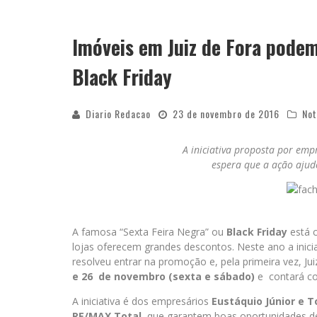
Imóveis em Juiz de Fora pode
Black Friday
Diario Redacao
23 de novembro de 2016
Not
A iniciativa proposta por emp
espera que a ação ajud
A famosa “Sexta Feira Negra” ou
Black Friday
está c
lojas oferecem grandes descontos. Neste ano a inici
resolveu entrar na promoção e, pela primeira vez, J
e 26 de novembro (sexta e sábado)
e contará co
A iniciativa é dos empresários
Eustáquio Júnior e To
RE/MAX Total
, que garantem boas oportunidades 