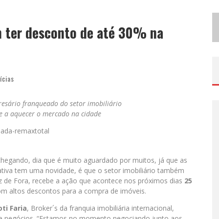
B
H RECEBE NESTA QUINTA-FEIRA LANÇAMENTO DO JOGO “COLETA SELETIVA” COM RODA DE CONVERSA ENTRE AGENTES DA SUSTENTABILIDADE
m ter desconto de até 30% na
P
ROJETA CULTURA ABRE INSCRIÇÕES GRATUITAS EM SÃO JOÃO DEL-REI PARA OFICINAS DE ELABORAÇÃO DE PROJETOS CULTURAIS E INTELIGÊNCIA ARTIFICIAL
ícias
resário franqueado do setor imobiliário
e a aquecer o mercado na cidade
hegando, dia que é muito aguardado por muitos, já que as
ativa tem uma novidade, é que o setor imobiliário também
uiz de Fora, recebe a ação que acontece nos próximos dias
25
m altos descontos para a compra de imóveis.
ti Faria
, Broker´s da franquia imobiliária internacional,
de negócios. “Estamos no momento negociando junto aos