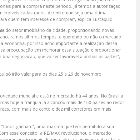
onais para a compra neste período. Já temos a autorização
m imóveis cadastrados. Acredito que seja uma ótima
ara quem tem interesse de comprar”, explica Eustáquio.
 do setor imobiliário da cidade, proporcionando novas
financeira nos últimos tempos, e querendo ou não o mercado
na economia, por isso acho importante a realização dessa
ossa preocupação em melhorar essa situação e proporcionar
 boa negociação, que vá ser favorável a ambas as partes”,
l só irão valer para os dias 25 e 26 de novembro.
riedade mundial e está no mercado há 44 anos. No Brasil a
as hoje a franquia já alcançou mais de 100 países ao redor
ntes, com mais de cento e dez mil corretores em mais
: “todos ganham”, uma máxima que tem permitido a sua
 Com esse conceito, a RE/MAX revolucionou o mercado
 melhores profissionais do mercado, ter equipes motivadas e