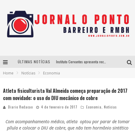
ÚLTIMAS NOTÍCIAS
Instituto Cervantes apresenta recital do alaudista mexicano Francisco Gil na série Segunda Musical
Home
Notícias
Economia
Últimos dias para inscrições no curso gratuito de Design de Moda em Nova Lima
BH recebe nesta quinta-feira lançamento do jogo “Coleta Seletiva” com roda de conversa entre agentes da sustentabilidade
Atleta fisiculturista Val Almeida começa preparação de 2017
com novidade: o uso do DIU mecânico de cobre
Projeta Cultura abre inscrições gratuitas em São João del-Rei para oficinas de elaboração de projetos culturais e inteligência artificial
Diario Redacao
4 de fevereiro de 2017
Economia
,
Notícias
Com acompanhamento médico, atleta optou por parar de tomar
pílula e colocar o DIU de cobre, que não tem hormônio sintético