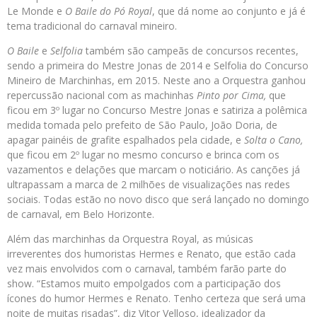
Le Monde e
O Baile do Pó Royal
, que dá nome ao conjunto e já é
tema tradicional do carnaval mineiro.
O Baile
e
Selfolia
também são campeãs de concursos recentes,
sendo a primeira do Mestre Jonas de 2014 e Selfolia do Concurso
Mineiro de Marchinhas, em 2015. Neste ano a Orquestra ganhou
repercussão nacional com as machinhas
Pinto por Cima,
que
ficou em 3º lugar no Concurso Mestre Jonas e satiriza a polêmica
medida tomada pelo prefeito de São Paulo, João Doria, de
apagar painéis de grafite espalhados pela cidade, e
Solta o Cano,
que ficou em 2º lugar no mesmo concurso e brinca com os
vazamentos e delações que marcam o noticiário. As canções já
ultrapassam a marca de 2 milhões de visualizações nas redes
sociais. Todas estão no novo disco que será lançado no domingo
de carnaval, em Belo Horizonte.
Além das marchinhas da Orquestra Royal, as músicas
irreverentes dos humoristas Hermes e Renato, que estão cada
vez mais envolvidos com o carnaval, também farão parte do
show. “Estamos muito empolgados com a participação dos
ícones do humor Hermes e Renato. Tenho certeza que será uma
noite de muitas risadas”, diz Vitor Velloso, idealizador da