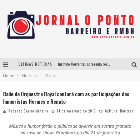
ÚLTIMAS NOTÍCIAS
Instituto Cervantes apresenta recital do alaudista mexicano Francisco Gil na série Segunda Musical
Home
Notícias
Cultura
Últimos dias para inscrições no curso gratuito de Design de Moda em Nova Lima
BH recebe nesta quinta-feira lançamento do jogo “Coleta Seletiva” com roda de conversa entre agentes da sustentabilidade
Baile da Orquestra Royal contará com as participações dos
humoristas Hermes e Renato
Projeta Cultura abre inscrições gratuitas em São João del-Rei para oficinas de elaboração de projetos culturais e inteligência artificial
Redacao Diario Mineiro
14 de fevereiro de 2017
Cultura
,
Notícias
Música e humor farão o público se divertir em evento gratuito
na casa de shows Granfino’s no dia 21 de fevereiro