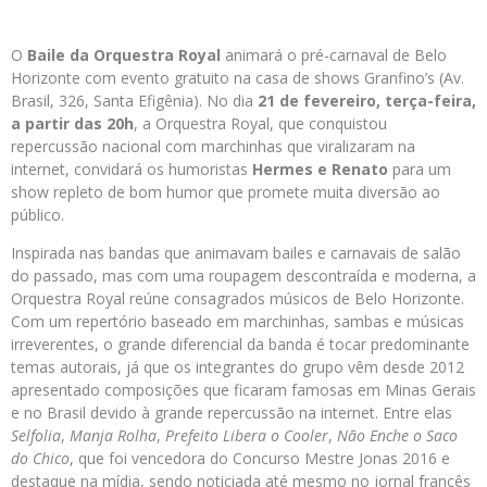
O
Baile da Orquestra Royal
animará o pré-carnaval de Belo
Horizonte com evento gratuito na casa de shows Granfino’s (Av.
Brasil, 326, Santa Efigênia). No dia
21 de fevereiro, terça-feira,
a partir das 20h
, a Orquestra Royal, que conquistou
repercussão nacional com marchinhas que viralizaram na
internet, convidará os humoristas
Hermes e Renato
para um
show repleto de bom humor que promete muita diversão ao
público.
Inspirada nas bandas que animavam bailes e carnavais de salão
do passado, mas com uma roupagem descontraída e moderna, a
Orquestra Royal reúne consagrados músicos de Belo Horizonte.
Com um repertório baseado em marchinhas, sambas e músicas
irreverentes, o grande diferencial da banda é tocar predominante
temas autorais, já que os integrantes do grupo vêm desde 2012
apresentado composições que ficaram famosas em Minas Gerais
e no Brasil devido à grande repercussão na internet. Entre elas
Selfolia
,
Manja Rolha
,
Prefeito Libera o Cooler
,
Não Enche o Saco
do Chico
, que foi vencedora do Concurso Mestre Jonas 2016 e
destaque na mídia, sendo noticiada até mesmo no jornal francês