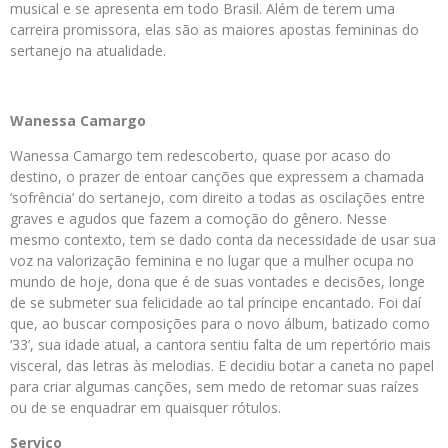
musical e se apresenta em todo Brasil. Além de terem uma
carreira promissora, elas são as maiores apostas femininas do
sertanejo na atualidade.
Wanessa Camargo
Wanessa Camargo tem redescoberto, quase por acaso do
destino, o prazer de entoar canções que expressem a chamada
‘sofrência’ do sertanejo, com direito a todas as oscilações entre
graves e agudos que fazem a comoção do gênero. Nesse
mesmo contexto, tem se dado conta da necessidade de usar sua
voz na valorização feminina e no lugar que a mulher ocupa no
mundo de hoje, dona que é de suas vontades e decisões, longe
de se submeter sua felicidade ao tal príncipe encantado. Foi daí
que, ao buscar composições para o novo álbum, batizado como
‘33’, sua idade atual, a cantora sentiu falta de um repertório mais
visceral, das letras às melodias. E decidiu botar a caneta no papel
para criar algumas canções, sem medo de retomar suas raízes
ou de se enquadrar em quaisquer rótulos.
Serviço