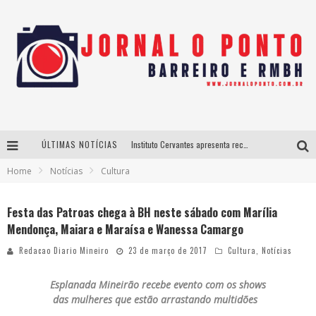
ÚLTIMAS NOTÍCIAS
Instituto Cervantes apresenta recital do alaudista mexicano Francisco Gil na série Segunda Musical
Home
Notícias
Cultura
Últimos dias para inscrições no curso gratuito de Design de Moda em Nova Lima
BH recebe nesta quinta-feira lançamento do jogo “Coleta Seletiva” com roda de conversa entre agentes da sustentabilidade
Festa das Patroas chega à BH neste sábado com Marília
Mendonça, Maiara e Maraísa e Wanessa Camargo
Projeta Cultura abre inscrições gratuitas em São João del-Rei para oficinas de elaboração de projetos culturais e inteligência artificial
Redacao Diario Mineiro
23 de março de 2017
Cultura
,
Notícias
Esplanada Mineirão recebe evento com os shows
das mulheres que estão arrastando multidões