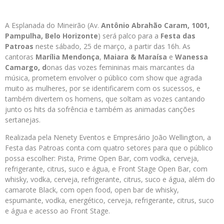
A Esplanada do Mineirão (Av.
Antônio Abrahão Caram, 1001,
Pampulha, Belo Horizonte
) será palco para a
Festa das
Patroas
neste sábado, 25 de março, a partir das 16h. As
cantoras
Marília Mendonça
,
Maiara & Maraísa
e
Wanessa
Camargo,
d
onas das vozes femininas mais marcantes da
música, prometem envolver o público com show que agrada
muito as mulheres, por se identificarem com os sucessos, e
também divertem os homens, que soltam as vozes cantando
junto os hits da sofrência e também as animadas canções
sertanejas.
Realizada pela Nenety Eventos e Empresário João Wellington, a
Festa das Patroas conta com quatro setores para que o público
possa escolher: Pista, Prime Open Bar, com vodka, cerveja,
refrigerante, citrus, suco e água, e Front Stage Open Bar, com
whisky, vodka, cerveja, refrigerante, citrus, suco e água, além do
camarote Black, com open food, open bar de whisky,
espumante, vodka, energético, cerveja, refrigerante, citrus, suco
e água e acesso ao Front Stage.