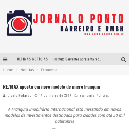
ÚLTIMAS NOTÍCIAS
Instituto Cervantes apresenta recital do alaudista mexicano Francisco Gil na série Segunda Musical
Home
Notícias
Economia
Últimos dias para inscrições no curso gratuito de Design de Moda em Nova Lima
BH recebe nesta quinta-feira lançamento do jogo “Coleta Seletiva” com roda de conversa entre agentes da sustentabilidade
RE/MAX aposta em novo modelo de microfranquia
Projeta Cultura abre inscrições gratuitas em São João del-Rei para oficinas de elaboração de projetos culturais e inteligência artificial
Diario Redacao
14 de março de 2017
Economia
,
Notícias
A Franquia Imobiliária Internacional está investindo em novos
modelos de investimentos destinados para cidades com até 50 mil
habitantes