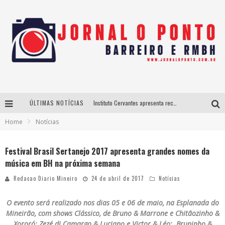
ÚLTIMAS NOTÍCIAS
Instituto Cervantes apresenta recital do alaudista mexicano Francisco Gil na série Segunda Musical
Home
Notícias
Últimos dias para inscrições no curso gratuito de Design de Moda em Nova Lima
BH recebe nesta quinta-feira lançamento do jogo “Coleta Seletiva” com roda de conversa entre agentes da sustentabilidade
Festival Brasil Sertanejo 2017 apresenta grandes nomes da
música em BH na próxima semana
Projeta Cultura abre inscrições gratuitas em São João del-Rei para oficinas de elaboração de projetos culturais e inteligência artificial
Redacao Diario Mineiro
24 de abril de 2017
Notícias
O evento será realizado nos dias 05 e 06 de maio, na Esplanada do
Mineirão, com shows Clássico, de Bruno & Marrone e Chitãozinho &
Xororó; Zezé di Camargo & Luciano e Victor & Léo; Bruninho &