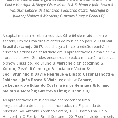
Davi e Henrique & Diego; César Menotti & Fabiano e João Bosco &
Vinícius; Cabaré, de Leonardo e Eduardo Costa; Henrique &
Juliano; Maiara & Maraísa,; Gusttavo Lima; e Dennis DJ.
A capital mineira receberá nos dias
05 e 06 de maio,
sexta e
sábado, um dos maiores eventos de música do país, o
Festival
Brasil Sertanejo 2017
, que chega à terceira edição reunirá os
principais artistas da atualidade em 9 apresentações e mais de 14
horas de shows. Grandes encontros no palco marcarão o festival:
o show
Clássico
, de
Bruno & Marrone
e
Chitãozinho &
Xororó
;
Zezé di Camargo & Luciano
e
Victor &
Léo;
Bruninho & Davi
e
Henrique & Diego
;
César Menotti &
Fabiano
e
João Bosco & Vinícius;
o show
Cabaré
,
de
Leonardo
e
Eduardo Costa
;
além de
Henrique & Juliano
;
Maiara & Maraísa
;
Gusttavo Lima;
e
Dennis DJ
.
As apresentações musicais vão acontecer em uma
megaestrutura de dois palcos montados na Esplanada do
Mineirão (Av. Antônio Abrahão Caram, 1001, Pampulha, Belo
Horizonte). O Festival Brasil Sertanejo 2017 será dividido em seis