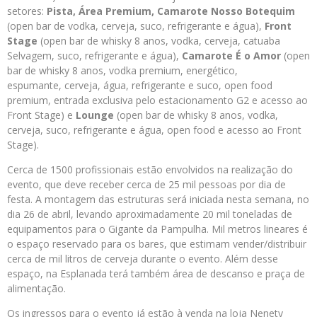
setores:
Pista, Área Premium, Camarote Nosso Botequim
(open bar de vodka, cerveja, suco, refrigerante e água),
Front
Stage
(open bar de whisky 8 anos, vodka, cerveja, catuaba
Selvagem, suco, refrigerante e água),
Camarote É o Amor
(open
bar de whisky 8 anos, vodka premium, energético,
espumante, cerveja, água, refrigerante e suco, open food
premium, entrada exclusiva pelo estacionamento G2 e acesso ao
Front Stage) e
Lounge
(open bar de whisky 8 anos, vodka,
cerveja, suco, refrigerante e água, open food e acesso ao Front
Stage).
Cerca de 1500 profissionais estão envolvidos na realização do
evento, que deve receber cerca de 25 mil pessoas por dia de
festa. A montagem das estruturas será iniciada nesta semana, no
dia 26 de abril, levando aproximadamente 20 mil toneladas de
equipamentos para o Gigante da Pampulha. Mil metros lineares é
o espaço reservado para os bares, que estimam vender/distribuir
cerca de mil litros de cerveja durante o evento. Além desse
espaço, na Esplanada terá também área de descanso e praça de
alimentação.
Os ingressos para o evento já estão à venda na loja Nenety