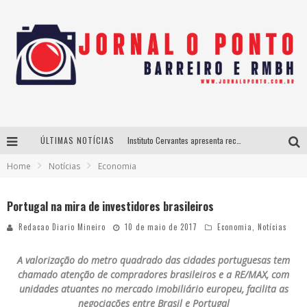
ÚLTIMAS NOTÍCIAS
Instituto Cervantes apresenta recital do alaudista mexicano Francisco Gil na série Segunda Musical
Home
Notícias
Economia
Últimos dias para inscrições no curso gratuito de Design de Moda em Nova Lima
BH recebe nesta quinta-feira lançamento do jogo “Coleta Seletiva” com roda de conversa entre agentes da sustentabilidade
Portugal na mira de investidores brasileiros
Projeta Cultura abre inscrições gratuitas em São João del-Rei para oficinas de elaboração de projetos culturais e inteligência artificial
Redacao Diario Mineiro
10 de maio de 2017
Economia
,
Notícias
A valorização do metro quadrado das cidades portuguesas tem
chamado atenção de compradores brasileiros e a RE/MAX, com
unidades atuantes no mercado imobiliário europeu, facilita as
negociações entre Brasil e Portugal