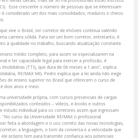
 em Minas Gerais, mais de 30 mil profissionais estão inscritos
CI). Esse crescente o número de pessoas que se interessam
je é considerado um dos mais consolidados, maduros e cheios
is.
e vive o Brasil, ser corretor de imóveis continua valendo
ma carreira sólida. Para ser um bom corretor, entretanto, é
nto à qualidade no trabalho, buscando atualização constante.
ensino médio completo, para assim se especializarem na
nal e ter capacidade legal para exercer a profissão, é
mobiliárias (TTI), que dura de 06 meses a 1 ano”, explica
obiliária, RE/MAX MG. Pedro explica que a lei ainda não exige
ições de ensino superior no Brasil que oferecem o curso de
é dois anos e meio.
 universidade própria, com cursos presenciais de cargas
isponibilizados conteúdos – vídeos, e-books e outros
de estudo individual para os corretores assim que ingressam
. “No curso da Universidade RE/MAX o profissional
er feita a abordagem e o uso correto das novas tecnologias,
orretor; a linguagem, o tom da conversa e a velocidade que
 ele próprio tem para transmitir confiança aos potenciais