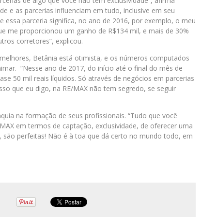
cerias de algo que você não tem exclusividade”, afirma
ade e as parcerias influenciam em tudo, inclusive em seu
 essa parceria significa, no ano de 2016, por exemplo, o meu
o que me proporcionou um ganho de R$134 mil, e mais de 30%
ros corretores”, explicou.
melhores, Betânia está otimista, e os números computados
imar. “Nesse ano de 2017, do início até o final do mês de
se 50 mil reais líquidos. Só através de negócios em parcerias
r isso que eu digo, na RE/MAX não tem segredo, se seguir
anquia na formação de seus profissionais. “Tudo que você
E/MAX em termos de captação, exclusividade, de oferecer uma
i, são perfeitas! Não é à toa que dá certo no mundo todo, em