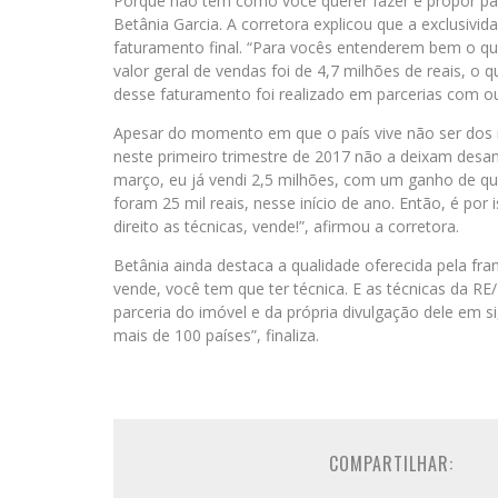
Porque não tem como você querer fazer e propor par
Betânia Garcia. A corretora explicou que a exclusivid
faturamento final. “Para vocês entenderem bem o que
valor geral de vendas foi de 4,7 milhões de reais, 
desse faturamento foi realizado em parcerias com out
Apesar do momento em que o país vive não ser dos 
neste primeiro trimestre de 2017 não a deixam desan
março, eu já vendi 2,5 milhões, com um ganho de qua
foram 25 mil reais, nesse início de ano. Então, é po
direito as técnicas, vende!”, afirmou a corretora.
Betânia ainda destaca a qualidade oferecida pela fr
vende, você tem que ter técnica. E as técnicas da R
parceria do imóvel e da própria divulgação dele em s
mais de 100 países”, finaliza.
COMPARTILHAR: