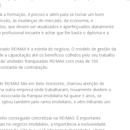
.
l a formação, é preciso ir além para se tornar um bom
ofissão, às mudanças do mercado, da economia, e
tos, que devem ser atualizados e aperfeiçoados diariamente
 profissional iniciante é achar que lhe basta o diploma e a
ssociado RE/MAX é a estrela do negócio. O modelo de gestão da
de a capacitação até os benefícios colhidos pelo seu trabalho
 são unidades franqueadas RE/MAX com mais de 100
constante de contratação.
ade RE/MAX Mix em Belo Horizonte, chamou atenção de
uma outra empresa onde trabalharam, novamente dividem o
 Associada da franquia imobiliária há quase 5 anos, se
e, optou também pelo ramo imobiliário, e vêm trilhando um
tenho conseguido concretizar na RE/MAX. É importante
is no negócio imobiliário, a importância a exclusividade.