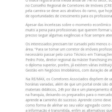
O índice registra uma média anual de 7% no setor, só
no Conselho Regional de Corretores de Imóveis (CRE
pela carreira se deve aos atrativos do ramo, que ho
de oportunidades de crescimento para os profissiona
Apesar das incertezas sobre o momento econômico qu
muito a pena para profissionais que querem formar u
preciso seguir algumas exigências e ficar sempre ate
Os interessados precisam ter cursado pelo menos o 
área. ”Para se tornar um corretor de imóveis profissio
necessário passar pelo curso Técnico em Transações I
Pedro Pote, diretor regional da máster franchising im
o diploma superior, porém, já existem várias institu
Gestão em Negócios Imobiliários, com duração de at
Na RE/MAX, os Corretores Associados dispõem de uma
horárias variadas, além de que um portal onde são d
materiais didáticos, 24h por dia e um planejamento 
na franquia, deixando-os preparados para o mercado
aprende
o
caminho do sucesso. Aprende como deve s
como forma de alinhar ao seu valor agregado como c
a informação é transmitida, enfim as alternativas que