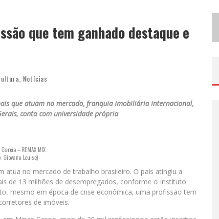
B
H RECEBE NESTA QUINTA-FEIRA LANÇAMENTO DO JOGO “COLETA SELETIVA” COM RODA DE CONVERSA ENTRE AGENTES DA SUSTENTABILIDADE
fissão que tem ganhado destaque e
P
ROJETA CULTURA ABRE INSCRIÇÕES GRATUITAS EM SÃO JOÃO DEL-REI PARA OFICINAS DE ELABORAÇÃO DE PROJETOS CULTURAIS E INTELIGÊNCIA ARTIFICIAL
ultura
,
Notícias
nais que atuam no mercado, franquia imobiliária internacional,
erais, conta com universidade própria
 Garcia – REMAX MIX
o: Giovana Louise)
atua no mercado de trabalho brasileiro. O país atingiu a
s de 13 milhões de desempregados, conforme o Instituto
etanto, mesmo em época de crise econômica, uma profissão tem
corretores de imóveis.