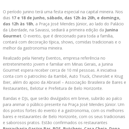
O período junino terá uma festa especial na capital mineira. Nos
dias
17 e 18 de junho, sábado, das 12h às 20h, e domingo,
das 12h às 18h
, a Praça José Mendes Júnior, ao lado do Palácio
da Liberdade, na Savassi, sediará a primeira edição da
Junina
Gourmet
. O evento, que é direcionado para toda a família,
contará com decoração típica, shows, comidas tradicionais e o
melhor da gastronomia mineira.
Realizado pela Nenety Eventos, empresa referência no
entretenimento jovem e familiar em Minas Gerais, a Junina
Gourmet espera receber cerca de 10 mil pessoas. A iniciativa
conta com o patrocínio da Itambé, Auto Truck, Chevrolet e Krug
Bier, além do apoio da Abrasel – Associação Brasileira de Bares e
Restaurantes, Belotur e Prefeitura de Belo Horizonte.
Bandas e DJs, que serão divulgados em breve, subirão ao palco
para animar o público presente na Praça José Mendes Júnior. Um
dos pontos fortes do evento é a gastronomia, com os melhores
bares e restaurantes de Belo Horizonte, com os seus tradicionais
e saborosos pratos. Estão confirmados os restaurantes
Borracharia Gastro Bar, BQS, Butchery, Casa Cheia, Dona