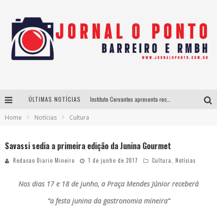
ÚLTIMAS NOTÍCIAS
Instituto Cervantes apresenta recital do alaudista mexicano Francisco Gil na série Segunda Musical
Home
Notícias
Cultura
Últimos dias para inscrições no curso gratuito de Design de Moda em Nova Lima
BH recebe nesta quinta-feira lançamento do jogo “Coleta Seletiva” com roda de conversa entre agentes da sustentabilidade
Savassi sedia a primeira edição da Junina Gourmet
Projeta Cultura abre inscrições gratuitas em São João del-Rei para oficinas de elaboração de projetos culturais e inteligência artificial
Redacao Diario Mineiro
1 de junho de 2017
Cultura
,
Notícias
Nos dias 17 e 18 de junho, a Praça Mendes Júnior receberá
“a festa junina da gastronomia mineira”