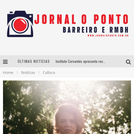
ÚLTIMAS NOTÍCIAS
Instituto Cervantes apresenta recital do alaudista mexicano Francisco Gil na série Segunda Musical
Home
Notícias
Cultura
Últimos dias para inscrições no curso gratuito de Design de Moda em Nova Lima
BH recebe nesta quinta-feira lançamento do jogo “Coleta Seletiva” com roda de conversa entre agentes da sustentabilidade
Projeta Cultura abre inscrições gratuitas em São João del-Rei para oficinas de elaboração de projetos culturais e inteligência artificial