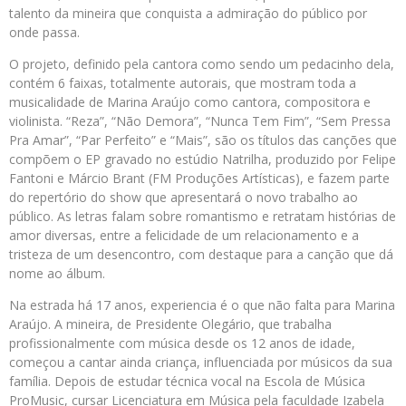
talento da mineira que conquista a admiração do público por
onde passa.
O projeto, definido pela cantora como sendo um pedacinho dela,
contém 6 faixas, totalmente autorais, que mostram toda a
musicalidade de Marina Araújo como cantora, compositora e
violinista. “Reza”, “Não Demora”, “Nunca Tem Fim”, “Sem Pressa
Pra Amar”, “Par Perfeito” e “Mais”, são os títulos das canções que
compõem o EP gravado no estúdio Natrilha, produzido por Felipe
Fantoni e Márcio Brant (FM Produções Artísticas), e fazem parte
do repertório do show que apresentará o novo trabalho ao
público. As letras falam sobre romantismo e retratam histórias de
amor diversas, entre a felicidade de um relacionamento e a
tristeza de um desencontro, com destaque para a canção que dá
nome ao álbum.
Na estrada há 17 anos, experiencia é o que não falta para Marina
Araújo. A mineira, de Presidente Olegário, que trabalha
profissionalmente com música desde os 12 anos de idade,
começou a cantar ainda criança, influenciada por músicos da sua
família. Depois de estudar técnica vocal na Escola de Música
ProMusic, cursar Licenciatura em Música pela faculdade Izabela