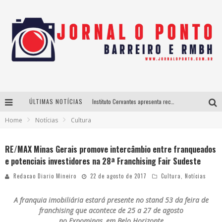
ÚLTIMAS NOTÍCIAS
Instituto Cervantes apresenta recital do alaudista mexicano Francisco Gil na série Segunda Musical
Home
Notícias
Cultura
Últimos dias para inscrições no curso gratuito de Design de Moda em Nova Lima
BH recebe nesta quinta-feira lançamento do jogo “Coleta Seletiva” com roda de conversa entre agentes da sustentabilidade
RE/MAX Minas Gerais promove intercâmbio entre franqueados
e potenciais investidores na 28ª Franchising Fair Sudeste
Projeta Cultura abre inscrições gratuitas em São João del-Rei para oficinas de elaboração de projetos culturais e inteligência artificial
Redacao Diario Mineiro
22 de agosto de 2017
Cultura
,
Notícias
A franquia imobiliária estará presente no stand 53 da feira de
franchising que acontece de 25 a 27 de agosto
no Expominas, em Belo Horizonte