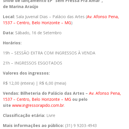
Show de lançamento EP “Sem Pressa Pra Amar”,
de Marina
Araújo
Local:
Sala Juvenal Dias – Palácio das Artes (
Av. Afonso Pena,
1537 – Centro, Belo Horizonte – MG
)
Data:
Sábado, 16 de Setembro
Horários:
19h – SESSÃO EXTRA COM INGRESSOS À VENDA
21h – INGRESSOS ESGOTADOS
Valores dos ingressos:
R$ 12,00 (inteira) | R$ 6,00 (meia)
Vendas: Bilheteria do Palácio das Artes –
Av. Afonso Pena,
1537 – Centro, Belo Horizonte – MG
ou pelo
site
www.ingressorapido.com.br
.
Classificação etária:
Livre
Mais informações ao público:
(31) 9 9203-4943