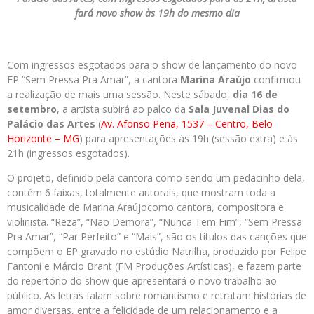
fará novo show às 19h do mesmo dia
Com ingressos esgotados para o show de lançamento do novo
EP “Sem Pressa Pra Amar”, a cantora
Marina Araújo
confirmou
a realização de mais uma sessão. Neste sábado,
dia 16 de
setembro
, a artista subirá ao palco da
Sala Juvenal Dias do
Palácio das Artes
(
Av. Afonso Pena, 1537 – Centro, Belo
Horizonte – MG
) para apresentações às 19h (sessão extra) e às
21h (ingressos esgotados).
O projeto, definido pela cantora como sendo um pedacinho dela,
contém 6 faixas, totalmente autorais, que mostram toda a
musicalidade de Marina Araújocomo cantora, compositora e
violinista. “Reza”, “Não Demora”, “Nunca Tem Fim”, “Sem Pressa
Pra Amar”, “Par Perfeito” e “Mais”, são os títulos das canções que
compõem o EP gravado no estúdio Natrilha, produzido por Felipe
Fantoni e Márcio Brant (FM Produções Artísticas), e fazem parte
do repertório do show que apresentará o novo trabalho ao
público. As letras falam sobre romantismo e retratam histórias de
amor diversas, entre a felicidade de um relacionamento e a