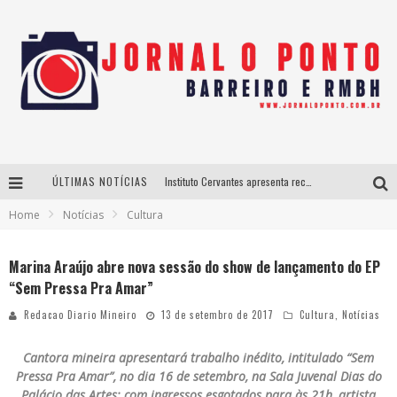
ÚLTIMAS NOTÍCIAS
Instituto Cervantes apresenta recital do alaudista mexicano Francisco Gil na série Segunda Musical
Home
Notícias
Cultura
Últimos dias para inscrições no curso gratuito de Design de Moda em Nova Lima
BH recebe nesta quinta-feira lançamento do jogo “Coleta Seletiva” com roda de conversa entre agentes da sustentabilidade
Marina Araújo abre nova sessão do show de lançamento do EP
“Sem Pressa Pra Amar”
Projeta Cultura abre inscrições gratuitas em São João del-Rei para oficinas de elaboração de projetos culturais e inteligência artificial
Redacao Diario Mineiro
13 de setembro de 2017
Cultura
,
Notícias
Cantora mineira apresentará trabalho inédito, intitulado “Sem
Pressa Pra Amar”, no dia 16 de setembro, na Sala Juvenal Dias do
Palácio das Artes; com ingressos esgotados para às 21h, artista