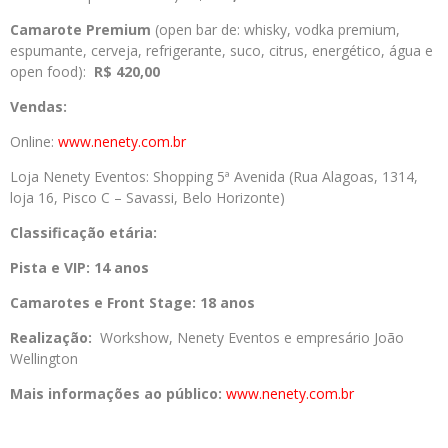
Camarote Premium
(open bar de: whisky, vodka premium,
espumante, cerveja, refrigerante, suco, citrus, energético, água e
open food):
R$ 420,00
Vendas:
Online:
www.nenety.com.br
Loja Nenety Eventos: Shopping 5ª Avenida (Rua Alagoas, 1314,
loja 16, Pisco C – Savassi, Belo Horizonte)
Classificação etária:
Pista e VIP: 14 anos
Camarotes e Front Stage: 18 anos
Realização:
Workshow, Nenety Eventos e empresário João
Wellington
Mais informações ao público:
www.nenety.com.br