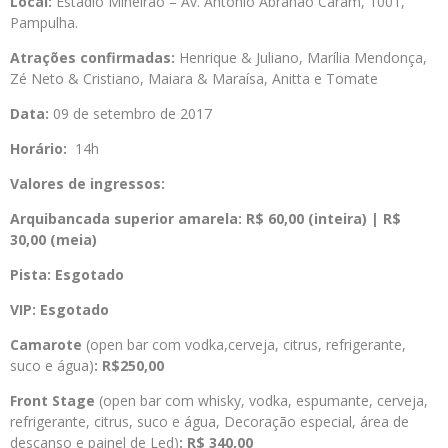
Local:
Estádio Mineirão – Av. Antônio Abrahão Caram, 1001,
Pampulha.
Atrações confirmadas:
Henrique & Juliano, Marília Mendonça,
Zé Neto & Cristiano, Maiara & Maraísa, Anitta e Tomate
Data:
09 de setembro de 2017
Horário:
14h
Valores de ingressos:
Arquibancada superior amarela: R$ 60,00 (inteira) | R$
30,00 (meia)
Pista: Esgotado
VIP: Esgotado
Camarote
(open bar com vodka,cerveja, citrus, refrigerante,
suco e água)
: R$250,00
Front Stage
(open bar com whisky, vodka, espumante, cerveja,
refrigerante, citrus, suco e água, Decoração especial, área de
descanso e painel de Led)
: R$ 340,00