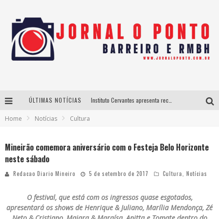
ÚLTIMAS NOTÍCIAS
Instituto Cervantes apresenta recital do alaudista mexicano Francisco Gil na série Segunda Musical
Home
Notícias
Cultura
Últimos dias para inscrições no curso gratuito de Design de Moda em Nova Lima
BH recebe nesta quinta-feira lançamento do jogo “Coleta Seletiva” com roda de conversa entre agentes da sustentabilidade
Mineirão comemora aniversário com o Festeja Belo Horizonte
neste sábado
Projeta Cultura abre inscrições gratuitas em São João del-Rei para oficinas de elaboração de projetos culturais e inteligência artificial
Redacao Diario Mineiro
5 de setembro de 2017
Cultura
,
Notícias
O festival, que está com os ingressos quase esgotados,
apresentará os shows de Henrique & Juliano, Marília Mendonça, Zé
Neto & Cristiano, Maiara & Maraísa, Anitta e Tomate dentro do