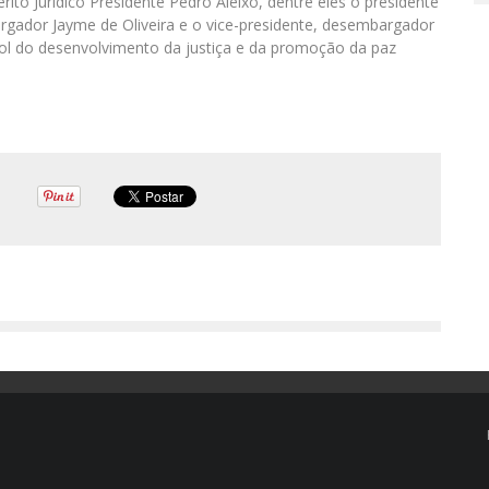
o Jurídico Presidente Pedro Aleixo, dentre eles o presidente
rgador Jayme de Oliveira e o vice-presidente, desembargador
rol do desenvolvimento da justiça e da promoção da paz