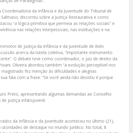
udanças de Paradigmas”.
a Coordenadoria da Infância e da Juventude do Tribunal de
o Salmaso, discorreu sobre a Justiça Restaurativa e como
acou “a lógica primitiva que permeia as relações sociais” e
vivência nas relações interpessoais, nas instituições e na
romotor de justiça da Infância e da Juventude de Belo
scussão acerca da tutela coletiva, “importante instrumento
scente”. O debate teve como coordenador, o juiz de direito da
Poiani. Oliveira abordou também “a evolução perceptível nos
 O magistrado fez menção às dificuldades e alegrias
 sua fala com a frase: “Se você ainda não desistiu é porque
e Ouro Preto, apresentando algumas demandas ao Conselho
e justiça infatojuvenil.
rados da Infância e da Juventude aconteceu no último (21),
utoridades de destaque no mundo jurídico. No total, 8