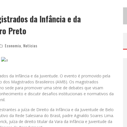
B
H RECEBE NESTA QUINTA-FEIRA LANÇAMENTO DO JOGO “COLETA SELETIVA” COM RODA DE CONVERSA ENTRE AGENTES DA SUSTENTABILIDADE
istrados da Infância e da
P
ROJETA CULTURA ABRE INSCRIÇÕES GRATUITAS EM SÃO JOÃO DEL-REI PARA OFICINAS DE ELABORAÇÃO DE PROJETOS CULTURAIS E INTELIGÊNCIA ARTIFICIAL
ro Preto
Economia
,
Notícias
ados da Infância e da Juventude. O evento é promovido pela
o dos Magistrados Brasileiros (AMB). Os magistrados
o sede para promover uma série de debates que visam
nhecimento e discutir desafios institucionais e normativos da
nil.
trantes a juíza de Direito da Infância e da Juventude de Belo
cutivo da Rede Salesiana do Brasil, padre Agnaldo Soares Lima.
 juíza de direito titular da Vara da Infância e Juventude da