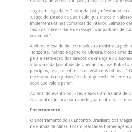
Comarca de Vitória, foi “Justiça Real: O CIA como M
Logo em seguida, o Gestor da Justiça Restaurativa d
Justiça do Estado de São Paulo, juiz Marcelo Naless
implementá-la nas comarcas do interior. Salmaso dest
falou da “necessidade de ressignificar padrões de con
sociedade”.
A última mesa do dia, com palestra ministrada pelo p
Horizonte, Márcio Rogério de Oliveira, trouxe uma di
para a efetivação dos direitos da criança e do adole
Infância e da Juventude de Uberlândia, José Roberto 
princípios, teses e antíteses na visão dos tribunais”.
encontradas na jurisdição infantojuvenil e encerrou a
sabe que vale a pena”.
Ao final do evento os juízes elaboraram a Carta d
Nacional de Justiça para aperfeiçoamento do sistema d
Encerramento
O encerramento do IX Encontro Brasileiro dos Magist
na Primaz de Minas. Foram realizadas homenagens à 