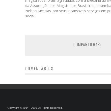
magistrados foram agraciados com a Medalha do Mérit
da Associação dos Magistrados Brasileiros, desemba
Nelson Messias, por seus incansáveis serviços em p
social.
COMPARTILHAR:
COMENTÁRIOS
Copyright © 2014 - 2016. All Rights Reserved.