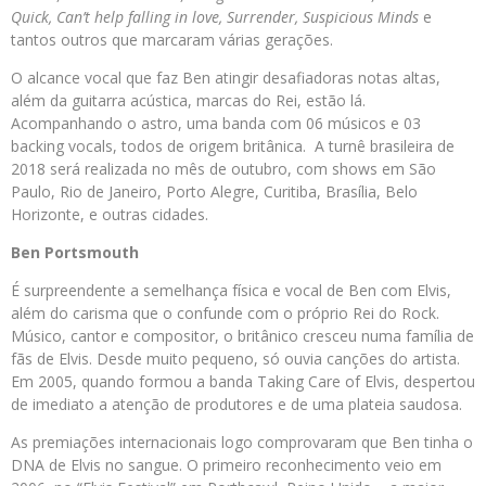
Quick, Can’t help falling in love, Surrender, Suspicious Minds
e
tantos outros que marcaram várias gerações.
O alcance vocal que faz Ben atingir desafiadoras notas altas,
além da guitarra acústica, marcas do Rei, estão lá.
Acompanhando o astro, uma banda com 06 músicos e 03
backing vocals, todos de origem britânica. A turnê brasileira de
2018 será realizada no mês de outubro, com shows em São
Paulo, Rio de Janeiro, Porto Alegre, Curitiba, Brasília, Belo
Horizonte, e outras cidades.
Ben Portsmouth
É surpreendente a semelhança física e vocal de Ben com Elvis,
além do carisma que o confunde com o próprio Rei do Rock.
Músico, cantor e compositor, o britânico cresceu numa família de
fãs de Elvis. Desde muito pequeno, só ouvia canções do artista.
Em 2005, quando formou a banda Taking Care of Elvis, despertou
de imediato a atenção de produtores e de uma plateia saudosa.
As premiações internacionais logo comprovaram que Ben tinha o
DNA de Elvis no sangue. O primeiro reconhecimento veio em