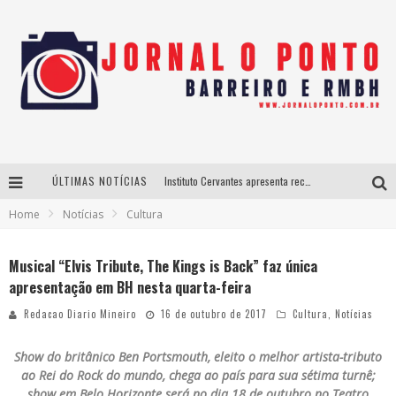
ÚLTIMAS NOTÍCIAS
Instituto Cervantes apresenta recital do alaudista mexicano Francisco Gil na série Segunda Musical
Home
Notícias
Cultura
Últimos dias para inscrições no curso gratuito de Design de Moda em Nova Lima
BH recebe nesta quinta-feira lançamento do jogo “Coleta Seletiva” com roda de conversa entre agentes da sustentabilidade
Musical “Elvis Tribute, The Kings is Back” faz única
apresentação em BH nesta quarta-feira
Projeta Cultura abre inscrições gratuitas em São João del-Rei para oficinas de elaboração de projetos culturais e inteligência artificial
Redacao Diario Mineiro
16 de outubro de 2017
Cultura
,
Notícias
Show do britânico Ben Portsmouth, eleito o melhor artista-tributo
ao Rei do Rock do mundo, chega ao país para sua sétima turnê;
show em Belo Horizonte será no dia 18 de outubro no Teatro