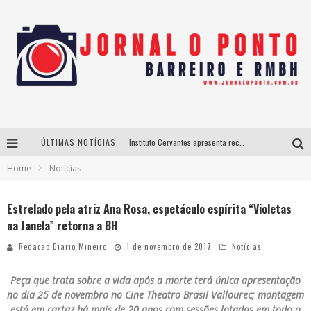
ÚLTIMAS NOTÍCIAS
Instituto Cervantes apresenta recital do alaudista mexicano Francisco Gil na série Segunda Musical
Home
Notícias
Últimos dias para inscrições no curso gratuito de Design de Moda em Nova Lima
BH recebe nesta quinta-feira lançamento do jogo “Coleta Seletiva” com roda de conversa entre agentes da sustentabilidade
Estrelado pela atriz Ana Rosa, espetáculo espírita “Violetas
na Janela” retorna a BH
Projeta Cultura abre inscrições gratuitas em São João del-Rei para oficinas de elaboração de projetos culturais e inteligência artificial
Redacao Diario Mineiro
1 de novembro de 2017
Notícias
Peça que trata sobre a vida após a morte terá única apresentação
no dia 25 de novembro no Cine Theatro Brasil Vallourec; montagem
está em cartaz há mais de 20 anos com sessões lotadas em todo o