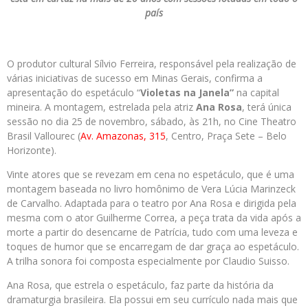
país
O produtor cultural Sílvio Ferreira, responsável pela realização de
várias iniciativas de sucesso em Minas Gerais, confirma a
apresentação do espetáculo “
Violetas na Janela”
na capital
mineira. A montagem, estrelada pela atriz
Ana Rosa
, terá única
sessão no dia 25 de novembro, sábado, às 21h, no Cine Theatro
Brasil Vallourec (
Av. Amazonas, 315
, Centro, Praça Sete – Belo
Horizonte).
Vinte atores que se revezam em cena no espetáculo, que é uma
montagem baseada no livro homônimo de Vera Lúcia Marinzeck
de Carvalho. Adaptada para o teatro por Ana Rosa e dirigida pela
mesma com o ator Guilherme Correa, a peça trata da vida após a
morte a partir do desencarne de Patrícia, tudo com uma leveza e
toques de humor que se encarregam de dar graça ao espetáculo.
A trilha sonora foi composta especialmente por Claudio Suisso.
Ana Rosa, que estrela o espetáculo, faz parte da história da
dramaturgia brasileira. Ela possui em seu currículo nada mais que