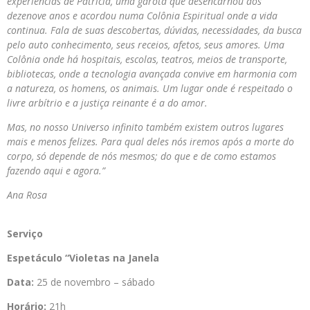
experiências de Patrícia, uma garota que desencarnou aos
dezenove anos e acordou numa Colônia Espiritual onde a vida
continua. Fala de suas descobertas, dúvidas, necessidades, da busca
pelo auto conhecimento, seus receios, afetos, seus amores. Uma
Colônia onde há hospitais, escolas, teatros, meios de transporte,
bibliotecas, onde a tecnologia avançada convive em harmonia com
a natureza, os homens, os animais. Um lugar onde é respeitado o
livre arbítrio e a justiça reinante é a do amor.
Mas, no nosso Universo infinito também existem outros lugares
mais e menos felizes. Para qual deles nós iremos após a morte do
corpo, só depende de nós mesmos; do que e de como estamos
fazendo aqui e agora.”
Ana Rosa
Serviço
Espetáculo “Violetas
na
Janela
Data:
25 de novembro – sábado
Horário:
21h