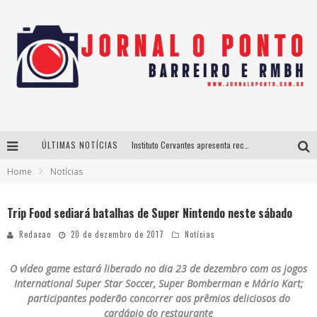
ÚLTIMAS NOTÍCIAS
Instituto Cervantes apresenta recital do alaudista mexicano Francisco Gil na série Segunda Musical
Home
Notícias
Últimos dias para inscrições no curso gratuito de Design de Moda em Nova Lima
BH recebe nesta quinta-feira lançamento do jogo “Coleta Seletiva” com roda de conversa entre agentes da sustentabilidade
Trip Food sediará batalhas de Super Nintendo neste sábado
Projeta Cultura abre inscrições gratuitas em São João del-Rei para oficinas de elaboração de projetos culturais e inteligência artificial
Redacao
20 de dezembro de 2017
Notícias
O vídeo game estará liberado no dia 23 de dezembro com os jogos
International Super Star Soccer, Super Bomberman e Mário Kart;
participantes poderão concorrer aos prêmios deliciosos do
cardápio do restaurante