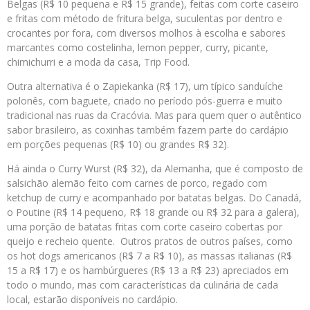
Belgas (R$ 10 pequena e R$ 15 grande), feitas com corte caseiro
e fritas com método de fritura belga, suculentas por dentro e
crocantes por fora, com diversos molhos à escolha e sabores
marcantes como costelinha, lemon pepper, curry, picante,
chimichurri e a moda da casa, Trip Food.
Outra alternativa é o Zapiekanka (R$ 17), um típico sanduíche
polonês, com baguete, criado no período pós-guerra e muito
tradicional nas ruas da Cracóvia. Mas para quem quer o autêntico
sabor brasileiro, as coxinhas também fazem parte do cardápio
em porções pequenas (R$ 10) ou grandes R$ 32).
Há ainda o Curry Wurst (R$ 32), da Alemanha, que é composto de
salsichão alemão feito com carnes de porco, regado com
ketchup de curry e acompanhado por batatas belgas. Do Canadá,
o Poutine (R$ 14 pequeno, R$ 18 grande ou R$ 32 para a galera),
uma porção de batatas fritas com corte caseiro cobertas por
queijo e recheio quente. Outros pratos de outros países, como
os hot dogs americanos (R$ 7 a R$ 10), as massas italianas (R$
15 a R$ 17) e os hambúrgueres (R$ 13 a R$ 23) apreciados em
todo o mundo, mas com características da culinária de cada
local, estarão disponíveis no cardápio.