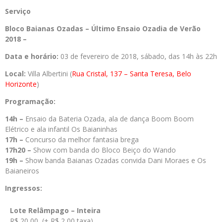
Serviço
Bloco Baianas Ozadas – Último Ensaio Ozadia de Verão
2018 –
Data e horário:
03 de fevereiro de 2018, sábado, das 14h às 22h
Local:
Villa Albertini (
Rua Cristal, 137 – Santa Teresa, Belo
Horizonte
)
Programação:
14h –
Ensaio da Bateria Ozada, ala de dança Boom Boom
Elétrico e ala infantil Os Baianinhas
17h –
Concurso da melhor fantasia brega
17h20 –
Show com banda do Bloco Beiço do Wando
19h –
Show banda Baianas Ozadas convida Dani Moraes e Os
Baianeiros
Ingressos:
Lote Relâmpago – Inteira
R$ 20,00 (+ R$ 2,00 taxa)