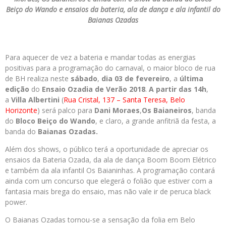
Beiço do Wando e ensaios da bateria, ala de dança e ala infantil do
Baianas Ozadas
Para aquecer de vez a bateria e mandar todas as energias
positivas para a programação do carnaval, o maior bloco de rua
de BH realiza neste
sábado
,
dia 03 de fevereiro
, a
última
edição
do
Ensaio Ozadia de Verão 2018
.
A partir das 14h
,
a
Villa Albertini
(
Rua Cristal, 137 – Santa Teresa, Belo
Horizonte
) será palco para
Dani Moraes
,
Os Baianeiros
, banda
do
Bloco Beiço do Wando
, e claro, a grande anfitriã da festa, a
banda do
Baianas Ozadas.
Além dos shows, o público terá a oportunidade de apreciar os
ensaios da Bateria Ozada, da ala de dança Boom Boom Elétrico
e também da ala infantil Os Baianinhas. A programação contará
ainda com um concurso que elegerá o folião que estiver com a
fantasia mais brega do ensaio, mas não vale ir de peruca black
power.
O Baianas Ozadas tornou-se a sensação da folia em Belo