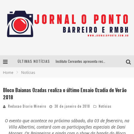
ÚLTIMAS NOTÍCIAS
Instituto Cervantes apresenta recital do alaudista mexicano Francisco Gil na série Segunda Musical
Home
Notícias
Últimos dias para inscrições no curso gratuito de Design de Moda em Nova Lima
BH recebe nesta quinta-feira lançamento do jogo “Coleta Seletiva” com roda de conversa entre agentes da sustentabilidade
Bloco Baianas Ozadas realiza o último Ensaio Ozadia de Verão
2018
Projeta Cultura abre inscrições gratuitas em São João del-Rei para oficinas de elaboração de projetos culturais e inteligência artificial
Redacao Diario Mineiro
30 de janeiro de 2018
Notícias
O evento que acontece no próximo sábado, dia 03 de fevereiro, na
Villa Albertini, contará com as participações especiais de Dani
Moraes, Os Baianeiros e ainda com o show da banda do Bloco