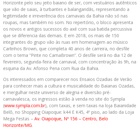
Horizonte pelo seu jeito baiano de ser, com vestuários autênticos
que vão de saias, à turbantes e balangandãs, representando a
legitimidade e irreverência dos carnavais da Bahia não só nas
roupas, mas também no som. No repertório, o bloco apresenta
os novos e antigos sucessos do axé com sua batida percussiva
que se diferencia das demais. E em 2018, os mais de 150
integrantes do grupo vão às ruas em homenagem ao músico
Carlinhos Brown, que completa 40 anos de carreira, no desfile
com o tema “Pinte no CarnaBrown”. O desfile será no dia 12 de
fevereiro, segunda-feira de carnaval, com concentração às 9h, na
esquina da Av. Afonso Pena com Rua da Bahia.
Os interessados em comparecer nos Ensaios Ozadias de Verão
para conhecer mais a cultura e musicalidade do Baianas Ozadas,
e mergulhar neste universo de alegria e diversão pré-
carnavalesca, os ingressos estão à venda no site do Sympla
(
www.sympla.com.br
), com taxas, e sem taxas na loja Baianidade
Belô, no Shopping Oiapoque: k44 E K45, 4º piso, ao lado da Loja
Mega Festas –
Av.
Oiapoque, Nº 156 – Centro, Belo
Horizonte/MG
.