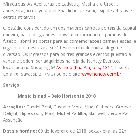
Miraculous: As Aventuras de Ladybug, Masha e o Urso, a
apresentação do youtuber Enaldinho, presença vip de artistas e
outros atrativos.
O estádio considerado um dos maiores cartões portais da capital
mineira, palco de grandes shows e emocionantes partidas de
futebol, abrirá as portas para as comemorações carnavalescas, e
o gramado, desta vez, será testemunha de muita alegria e
diversão. Os ingressos para os três grandes eventos já estão à
venda e podem ser adquiridos na loja da Nenety Eventos,
localizada no Shopping 5ª
Avenida (Rua Alagoas, 1314
, Piso C,
Loja 16, Savassi, BH/MG) ou pelo site
www.nenety.com.br
.
Serviço:
·
Magic Island – Belo Horizonte 2018
Atrações:
Gabriel Boni, Gustavo Mota, Vine, Clubbers, Groove
Delight, Hippocoon, Max!, Michel Padilha, Skullwell, Zerb e Pat
Assunção
Data e horário:
09 de fevereiro de 2018, sexta-feira, às 22h