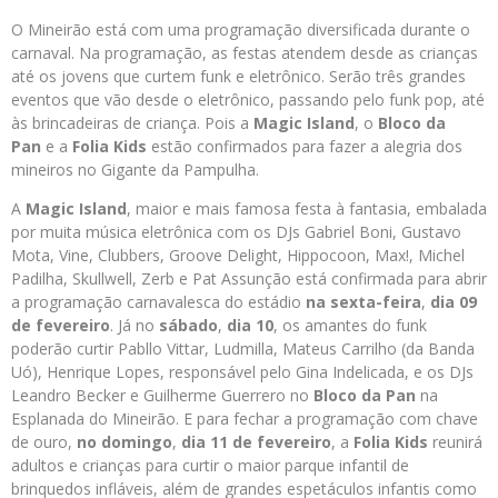
O Mineirão está com uma programação diversificada durante o
carnaval. Na programação, as festas atendem desde as crianças
até os jovens que curtem funk e eletrônico. Serão três grandes
eventos que vão desde o eletrônico, passando pelo funk pop, até
às brincadeiras de criança. Pois a
Magic Island
, o
Bloco da
Pan
e a
Folia Kids
estão confirmados para fazer a alegria dos
mineiros no Gigante da Pampulha.
A
Magic Island
, maior e mais famosa festa à fantasia, embalada
por muita música eletrônica com os DJs Gabriel Boni, Gustavo
Mota, Vine, Clubbers, Groove Delight, Hippocoon, Max!,
Michel
Padilha, Skullwell, Zerb e Pat Assunção está confirmada para abrir
a programação carnavalesca do estádio
na sexta-feira
,
dia 09
de fevereiro
. Já no
sábado
,
dia 10
, os amantes do funk
poderão curtir Pabllo Vittar, Ludmilla, Mateus Carrilho (da Banda
Uó), Henrique Lopes, responsável pelo Gina Indelicada, e os DJs
Leandro Becker e Guilherme Guerrero no
Bloco da Pan
na
Esplanada do Mineirão. E para fechar a programação com chave
de ouro,
no domingo
,
dia 11 de fevereiro
, a
Folia Kids
reunirá
adultos e crianças para curtir o maior parque infantil de
brinquedos infláveis, além de grandes espetáculos infantis como