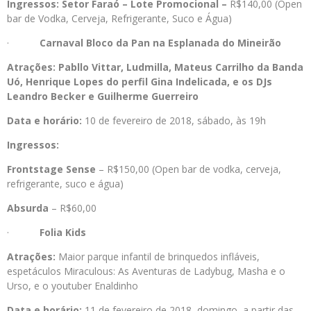
Ingressos:
Setor Faraó – Lote Promocional –
R$140,00 (Open
bar de Vodka, Cerveja, Refrigerante, Suco e Água)
·
Carnaval Bloco da Pan na Esplanada do Mineirão
Atrações: Pabllo Vittar, Ludmilla, Mateus Carrilho da Banda
Uó, Henrique Lopes do perfil Gina Indelicada, e os DJs
Leandro Becker e Guilherme Guerreiro
Data e horário:
10 de fevereiro de 2018, sábado, às 19h
Ingressos:
Frontstage Sense
– R$150,00 (Open bar de vodka, cerveja,
refrigerante, suco e água)
Absurda
– R$60,00
·
Folia Kids
Atrações:
Maior parque infantil de brinquedos infláveis,
espetáculos Miraculous: As Aventuras de Ladybug, Masha e o
Urso, e o youtuber Enaldinho
Data e horário:
11 de fevereiro de 2018, domingo, a partir das