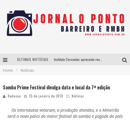
ÚLTIMAS NOTÍCIAS
Instituto Cervantes apresenta recital do alaudista mexicano Francisco Gil na série Segunda Musical
Home
Notícias
Últimos dias para inscrições no curso gratuito de Design de Moda em Nova Lima
BH recebe nesta quinta-feira lançamento do jogo “Coleta Seletiva” com roda de conversa entre agentes da sustentabilidade
Samba Prime Festival divulga data e local da 7ª edição
Projeta Cultura abre inscrições gratuitas em São João del-Rei para oficinas de elaboração de projetos culturais e inteligência artificial
Redacao
25 de janeiro de 2018
Notícias
Os internautas votaram, a produção atendeu, e o Mineirão
será o novo palco do maior festival de samba e pagode do país