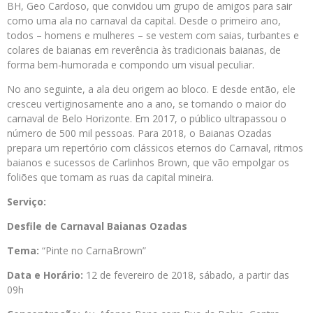
BH, Geo Cardoso, que convidou um grupo de amigos para sair
como uma ala no carnaval da capital. Desde o primeiro ano,
todos – homens e mulheres – se vestem com saias, turbantes e
colares de baianas em reverência às tradicionais baianas, de
forma bem-humorada e compondo um visual peculiar.
No ano seguinte, a ala deu origem ao bloco. E desde então, ele
cresceu vertiginosamente ano a ano, se tornando o maior do
carnaval de Belo Horizonte. Em 2017, o público ultrapassou o
número de 500 mil pessoas. Para 2018, o Baianas Ozadas
prepara um repertório com clássicos eternos do Carnaval, ritmos
baianos e sucessos de Carlinhos Brown, que vão empolgar os
foliões que tomam as ruas da capital mineira.
Serviço:
Desfile de Carnaval Baianas Ozadas
Tema:
“Pinte no CarnaBrown”
Data e Horário:
12 de fevereiro de 2018, sábado, a partir das
09h