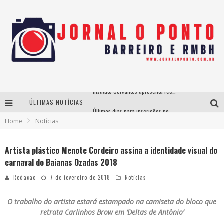
ÚLTIMAS NOTÍCIAS
Últimos dias para inscrições no curso gratuito de Design de Moda em Nova Lima
Home
Notícias
BH recebe nesta quinta-feira lançamento do jogo “Coleta Seletiva” com roda de conversa entre agentes da sustentabilidade
Projeta Cultura abre inscrições gratuitas em São João del-Rei para oficinas de elaboração de projetos culturais e inteligência artificial
Artista plástico Menote Cordeiro assina a identidade visual do
carnaval do Baianas Ozadas 2018
Instituto Cervantes apresenta recital do alaudista mexicano Francisco Gil na série Segunda Musical
Redacao
7 de fevereiro de 2018
Notícias
O trabalho do artista estará estampado na camiseta do bloco que
retrata Carlinhos Brow em ‘Deltas de Antônio’