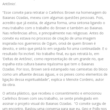
Antônio’.
“Esse convite para retratar o Carlinhos Brown na homenagem do
Baianas Ozadas, mexeu com algumas questões pessoais. Pois,
acredito que já existia, de alguma forma, uma sintonia ligando o
meu trabalho com o trabalho do Brown e também ao Baianas.
Nas referências afros, e principalmente nas religiosas. Antes do
convite eu estava no processo de criação de uma imagem
inspirada nos guerreiros de Ogum, orixá de quem Brown é
devoto, e sinto que pintá-lo em seguida foi uma continuidade. E o
resultado foi incrível. No trabalho final, eu quis retratá-lo, em
‘Deltas de Antônio’, como representação de um grande rio, que
espalha esta cultura baiana riquíssima que tem o Baianas
Ozadas. Por isso, Brown será estampado nas camisetas do bloco
como um afluente dessas águas, e os peixes como elementos de
ligação dessa espiritualidade”, explica o Menote Cordeiro, autor
da obra.
O artista plástico, que recebeu o consentimento e emocionou
Carlinhos Brown com seu trabalho, se sente privilegiado em
assinar o projeto visual do Baianas Ozadas. “O convite surgiu de
um encontro. Bastou uma conversa para que eu, Geo e Polly nos