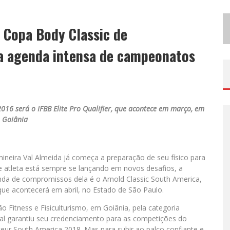
B
H RECEBE NESTA QUINTA-FEIRA LANÇAMENTO DO JOGO “COLETA SELETIVA” COM RODA DE CONVERSA ENTRE AGENTES DA SUSTENTABILIDADE
 Copa Body Classic de
P
ROJETA CULTURA ABRE INSCRIÇÕES GRATUITAS EM SÃO JOÃO DEL-REI PARA OFICINAS DE ELABORAÇÃO DE PROJETOS CULTURAIS E INTELIGÊNCIA ARTIFICIAL
ra agenda intensa de campeonatos
16 será o IFBB Elite Pro Qualifier, que acontece em março, em
Goiânia
 mineira Val Almeida já começa a preparação de seu físico para
 atleta está sempre se lançando em novos desafios, a
da de compromissos dela é o Arnold Classic South America,
ue acontecerá em abril, no Estado de São Paulo.
Fitness e Fisiculturismo, em Goiânia, pela categoria
al garantiu seu credenciamento para as competições do
eur South America 2018. Mas para subir ao palco confiante e