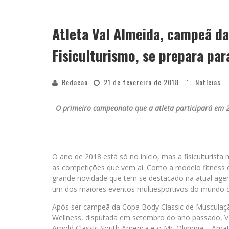
Atleta Val Almeida, campeã da
Fisiculturismo, se prepara pa
Redacao
21 de fevereiro de 2018
Notícias
O primeiro campeonato que a atleta participará em 20
O ano de 2018 está só no início, mas a fisiculturista
as competições que vem aí. Como a modelo fitness e
grande novidade que tem se destacado na atual agen
um dos maiores eventos multiesportivos do mundo q
Após ser campeã da Copa Body Classic de Musculação 
Wellness, disputada em setembro do ano passado, V
Arnold Classic South America e o Mr. Olympia – Amat