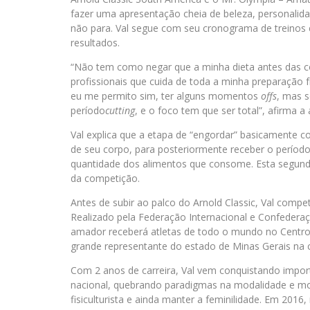
fazer uma apresentação cheia de beleza, personalidad
não para. Val segue com seu cronograma de treinos e
resultados.
“Não tem como negar que a minha dieta antes das c
profissionais que cuida de toda a minha preparação fí
eu me permito sim, ter alguns momentos
offs
, mas s
período
cutting
, e o foco tem que ser total”, afirma a a
Val explica que a etapa de “engordar” basicamente
de seu corpo, para posteriormente receber o período
quantidade dos alimentos que consome. Esta segu
da competição.
Antes de subir ao palco do Arnold Classic, Val compe
Realizado pela Federação Internacional e Confedera
amador receberá atletas de todo o mundo no Centro
grande representante do estado de Minas Gerais na c
Com 2 anos de carreira, Val vem conquistando import
nacional, quebrando paradigmas na modalidade e mos
fisiculturista e ainda manter a feminilidade. Em 201