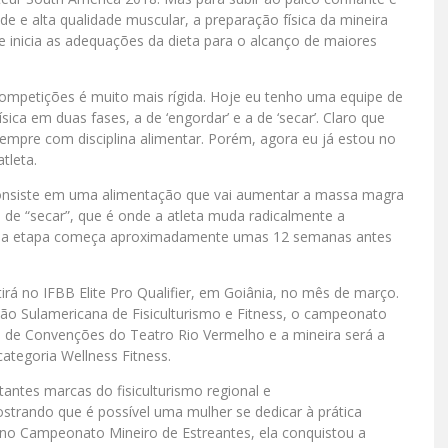
e e alta qualidade muscular, a preparação física da mineira
 inicia as adequações da dieta para o alcanço de maiores
ompetições é muito mais rígida. Hoje eu tenho uma equipe de
sica em duas fases, a de ‘engordar’ e a de ‘secar’. Claro que
empre com disciplina alimentar. Porém, agora eu já estou no
tleta.
 consiste em uma alimentação que vai aumentar a massa magra
 de “secar”, que é onde a atleta muda radicalmente a
nda etapa começa aproximadamente umas 12 semanas antes
tirá no IFBB Elite Pro Qualifier, em Goiânia, no mês de março.
ção Sulamericana de Fisiculturismo e Fitness, o campeonato
 de Convenções do Teatro Rio Vermelho e a mineira será a
ategoria Wellness Fitness.
antes marcas do fisiculturismo regional e
trando que é possível uma mulher se dedicar à prática
6, no Campeonato Mineiro de Estreantes, ela conquistou a