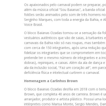
Os apaixonados pelo carnaval podem se preparar, por
além da música oficial “Sou Baianas”, a banda ofici
foliões serão animados pelo som de três homens nos 
Serginho Marques, com toda a energia da Bahia, e A
Voice Brasil.
O bloco Baianas Ozadas tornou-se a sensação da folia
vestuários autênticos que vão de saias, à turbantes 
carnavais da Bahia não só nas roupas, mas também 
com cerca de 150 integrantes, após uma redução qu
fidelizar os integrantes que se comprometem em toc
pretende ter o mesmo número de integrantes e a in
dobras), repiniques, e caixas. Além da ala de dança 
ala da inclusão social, “Faz um coração aê”, em par
deficiência física e intelectual curtirem o carnaval.
Homenagem a Carlinhos Brown
O bloco Baianas Ozadas desfila em 2018 com o tem
Brown, que completa 40 anos de carreira. Brown é um 
arranjador, produtor e artista plástico. Possui uma l
intérpretes como Marisa Monte, Sergio Mendes, Dani