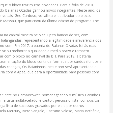
que o bloco traz muitas novidades. Para a folia de 2018,
al do Baianas Ozadas ganhou novos integrantes. Neste ano, os
vocais: Geo Cardoso, vocalista e idealizador do bloco,
lê Massau, que participou da última edição do programa The
 na capital mineira pelo seu jeito baiano de ser, com
e balangandãs, representando a legitimidade e irreverência dos
no som. Em 2017, a bateria do Baianas Ozadas foi às ruas
e visou melhorar a qualidade a médio prazo e também
ar com o bloco no carnaval de BH. Para 2018, a bateria
strumentação do bloco continua formada por surdos (fundos e
e das crianças, Os Baianinhas, neste ano será apresentada a
ceria com a Apae, que dará a oportunidade para pessoas com
a “Pinte no CarnaBrown”, homenageando o músico Carlinhos
artista multifacetado: é cantor, percussionista, compositor,
onga lista de sucessos gravados por ele e por outros
ela Mercury, Ivete Sangalo, Caetano Veloso, Maria Bethânia,