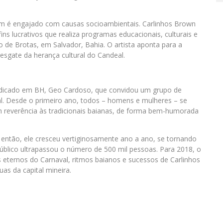
ém é engajado com causas socioambientais. Carlinhos Brown
 lucrativos que realiza programas educacionais, culturais e
de Brotas, em Salvador, Bahia. O artista aponta para a
esgate da herança cultural do Candeal.
adicado em BH, Geo Cardoso, que convidou um grupo de
al. Desde o primeiro ano, todos – homens e mulheres – se
m reverência às tradicionais baianas, de forma bem-humorada
 então, ele cresceu vertiginosamente ano a ano, se tornando
úblico ultrapassou o número de 500 mil pessoas. Para 2018, o
 eternos do Carnaval, ritmos baianos e sucessos de Carlinhos
as da capital mineira.