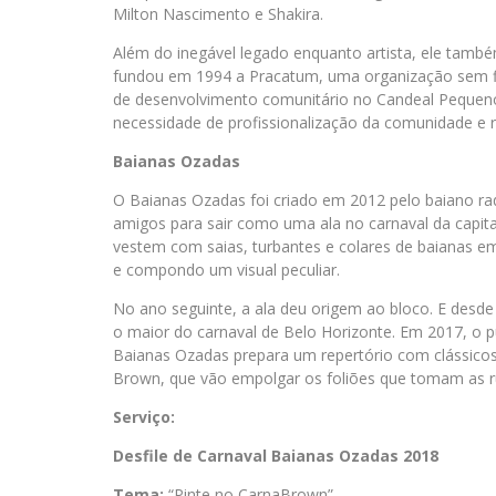
Milton Nascimento e Shakira.
Além do inegável legado enquanto artista, ele tamb
fundou em 1994 a Pracatum, uma organização sem fins
de desenvolvimento comunitário no Candeal Pequeno 
necessidade de profissionalização da comunidade e r
Baianas Ozadas
O Baianas Ozadas foi criado em 2012 pelo baiano r
amigos para sair como uma ala no carnaval da capit
vestem com saias, turbantes e colares de baianas e
e compondo um visual peculiar.
No ano seguinte, a ala deu origem ao bloco. E desde
o maior do carnaval de Belo Horizonte. Em 2017, o p
Baianas Ozadas prepara um repertório com clássicos
Brown, que vão empolgar os foliões que tomam as ru
Serviço:
Desfile de Carnaval Baianas Ozadas 2018
Tema:
“Pinte no CarnaBrown”