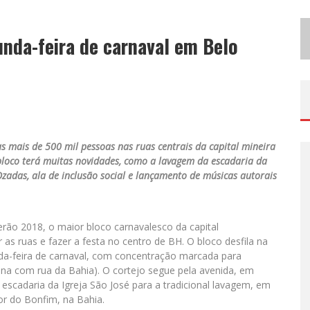
B
H RECEBE NESTA QUINTA-FEIRA LANÇAMENTO DO JOGO “COLETA SELETIVA” COM RODA DE CONVERSA ENTRE AGENTES DA SUSTENTABILIDADE
unda-feira de carnaval em Belo
P
ROJETA CULTURA ABRE INSCRIÇÕES GRATUITAS EM SÃO JOÃO DEL-REI PARA OFICINAS DE ELABORAÇÃO DE PROJETOS CULTURAIS E INTELIGÊNCIA ARTIFICIAL
as mais de 500 mil pessoas nas ruas centrais da capital mineira
oco terá muitas novidades, como a lavagem da escadaria da
zadas, ala de inclusão social e lançamento de músicas autorais
rão 2018, o maior bloco carnavalesco da capital
ir as ruas e fazer a festa no centro de BH. O bloco desfila na
unda-feira de carnaval, com concentração marcada para
uina com rua da Bahia). O cortejo segue pela avenida, em
escadaria da Igreja São José para a tradicional lavagem, em
or do Bonfim, na Bahia.