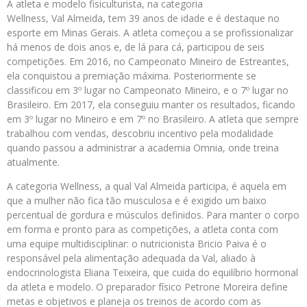
A atleta e modelo fisiculturista, na categoria
Wellness, Val Almeida, tem 39 anos de idade e é destaque no
esporte em Minas Gerais. A atleta começou a se profissionalizar
há menos de dois anos e, de lá para cá, participou de seis
competições. Em 2016, no Campeonato Mineiro de Estreantes,
ela conquistou a premiação máxima. Posteriormente se
classificou em 3º lugar no Campeonato Mineiro, e o 7º lugar no
Brasileiro. Em 2017, ela conseguiu manter os resultados, ficando
em 3º lugar no Mineiro e em 7º no Brasileiro. A atleta que sempre
trabalhou com vendas, descobriu incentivo pela modalidade
quando passou a administrar a academia Omnia, onde treina
atualmente.
A categoria Wellness, a qual Val Almeida participa, é aquela em
que a mulher não fica tão musculosa e é exigido um baixo
percentual de gordura e músculos definidos. Para manter o corpo
em forma e pronto para as competições, a atleta conta com
uma equipe multidisciplinar: o nutricionista Bricio Paiva é o
responsável pela alimentação adequada da Val, aliado à
endocrinologista Eliana Teixeira, que cuida do equilíbrio hormonal
da atleta e modelo. O preparador físico Petrone Moreira define
metas e objetivos e planeja os treinos de acordo com as