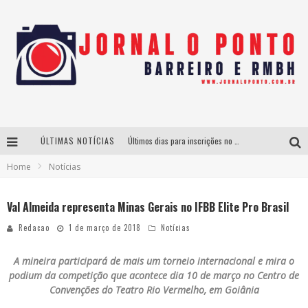
ÚLTIMAS NOTÍCIAS
Últimos dias para inscrições no curso gratuito de Design de Moda em Nova Lima
Home
Notícias
BH recebe nesta quinta-feira lançamento do jogo “Coleta Seletiva” com roda de conversa entre agentes da sustentabilidade
Projeta Cultura abre inscrições gratuitas em São João del-Rei para oficinas de elaboração de projetos culturais e inteligência artificial
Val Almeida representa Minas Gerais no IFBB Elite Pro Brasil
Instituto Cervantes apresenta recital do alaudista mexicano Francisco Gil na série Segunda Musical
Redacao
1 de março de 2018
Notícias
A mineira participará de mais um torneio internacional e mira o
podium da competição que acontece dia 10 de março no Centro de
Convenções do Teatro Rio Vermelho, em Goiânia