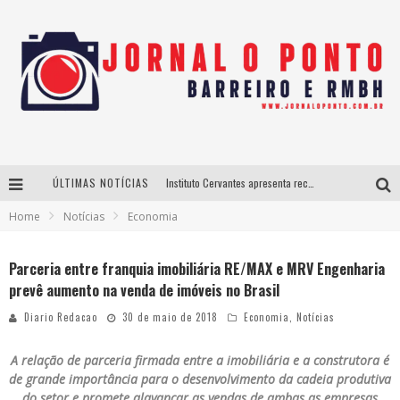
ÚLTIMAS NOTÍCIAS
Instituto Cervantes apresenta recital do alaudista mexicano Francisco Gil na série Segunda Musical
Home
Notícias
Economia
Últimos dias para inscrições no curso gratuito de Design de Moda em Nova Lima
BH recebe nesta quinta-feira lançamento do jogo “Coleta Seletiva” com roda de conversa entre agentes da sustentabilidade
Parceria entre franquia imobiliária RE/MAX e MRV Engenharia
prevê aumento na venda de imóveis no Brasil
Projeta Cultura abre inscrições gratuitas em São João del-Rei para oficinas de elaboração de projetos culturais e inteligência artificial
Diario Redacao
30 de maio de 2018
Economia
,
Notícias
A relação de parceria firmada entre a imobiliária e a construtora é
de grande importância para o desenvolvimento da cadeia produtiva
do setor e promete alavancar as vendas de ambas as empresas