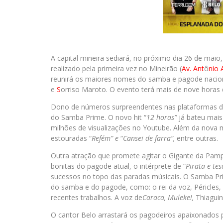
A capital mineira sediará, no próximo dia 26 de maio,
realizado pela primeira vez no Mineirão (
Av. Ant
ô
nio 
reunirá os maiores nomes do
samba
e pagode nacion
e
S
orriso Maroto. O evento terá mais de nove horas 
Dono de números surpreendentes nas plataformas digi
do
Samba
Prime
. O novo hit “
12 horas”
já bateu mais
milhões de visualizações no Youtube. Além da nova m
estouradas “
Refém” e
“
Cansei de farra”,
entre outras.
Outra atração que promete agitar o Gigante da Pam
bonitas do pagode atual, o intérprete de “
Pirata e te
sucessos no topo das paradas músicais. O
Samba
Pr
do
samba
e do pagode, como: o rei da voz, Péricles
recentes trabalhos. A voz de
Caraca, Muleke!,
Thiaguinh
O cantor Belo arrastará os pagodeiros apaixonados p