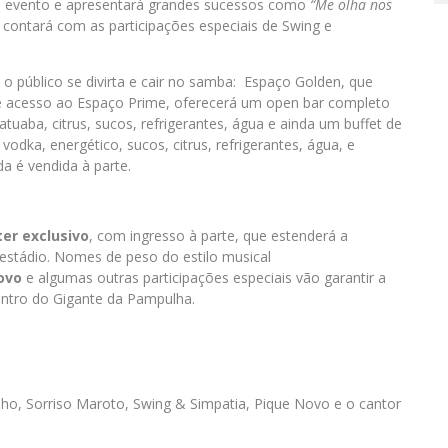
o evento e apresentará grandes sucessos como
“Me olha nos
a contará com as participações especiais de Swing e
o público se divirta e cair no
samba
: Espaço Golden, que
 e acesso ao Espaço
Prime
, oferecerá um open bar completo
uaba, citrus, sucos, refrigerantes, água e ainda um buffet de
vodka, energético, sucos, citrus, refrigerantes, água, e
da é vendida à parte.
ter exclusivo
, com ingresso à parte, que estenderá a
estádio. Nomes de peso do estilo musical
ovo
e algumas outras participações especiais vão garantir a
ntro do Gigante da Pampulha.
inho, Sorriso Maroto, Swing & Simpatia, Pique Novo e o cantor