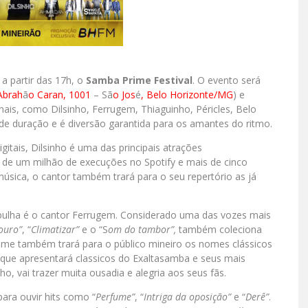
 a partir das 17h, o
Samba
Prime
Festival
. O evento será
Abrah
ã
o Caran, 1001
– Sã
o Jos
é
, Belo Horizonte/MG
) e
ais, como Dilsinho, Ferrugem, Thiaguinho, Péricles, Belo
de duração e é diversão garantida para os amantes do ritmo.
tais, Dilsinho é uma das principais atrações
 de um milhão de execuções no Spotify e mais de cinco
úsica, o cantor também trará para o seu repertório as já
pulha é o cantor Ferrugem. Considerado uma das vozes mais
souro”
, “
Climatizar”
e o “S
om do tambor”,
também coleciona
ime
também trará para o público mineiro os nomes clássicos
, que apresentará classicos do Exaltasamba e seus mais
o, vai trazer muita ousadia e alegria aos seus fãs.
ara ouvir hits como “
Perfume”
, “
Intriga da oposição”
e “
Derê”
.