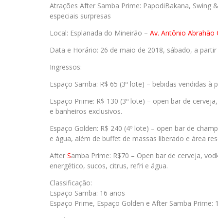
Atrações After
Samba
Prime
:
PapodiBakan
a, Swing &
especiais surpresas
Local:
Esplanada do Mineirão –
Av. Antônio Abrahão 
Data e Horário:
26 de maio de 2018, sábado, a partir
Ingressos:
Espaço
Samba
: R$ 65 (3º lote) – bebidas vendidas à p
Espaço
Prime
: R$ 130 (3º lote) – open bar de cerveja
e banheiros exclusivos.
Espaço Golden: R$ 240 (4º lote) – open bar de champa
e água, além de buffet de massas liberado e área re
After
S
amba
Prime
: R$70 – Open bar de cerveja, vodka
energético, sucos, citrus, refri e água.
Classificação:
Espaço
Samba
: 16 anos
Espaço
Prime
, Espaço Golden e After
Samba
Prime
: