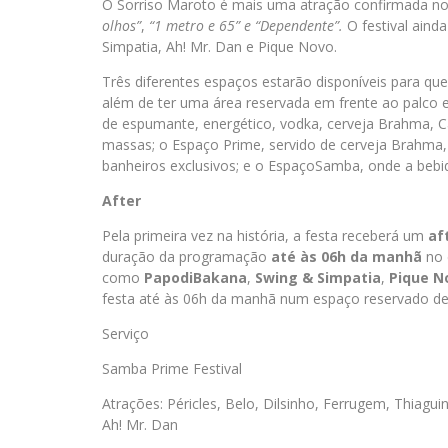
O Sorriso Maroto é mais uma atração confirmada n
olhos”
,
“1 metro e 65” e “Dependente”.
O festival aind
Simpatia, Ah! Mr. Dan e Pique Novo.
Três diferentes espaços estarão disponíveis para que 
além de ter uma área reservada em frente ao palco
de espumante, energético, vodka, cerveja Brahma, Cat
massas; o Espaço
Prime
, servido de cerveja Brahma, 
banheiros exclusivos; e o Espaço
Samba
, onde a bebi
After
Pela primeira vez na história, a festa receberá um
af
duração da programação
até às 06h da manhã
no 
como
PapodiBakana
,
Swing & Simpatia
,
Pique N
festa até às 06h da manhã num espaço reservado de
Serviço
Samba
Prime
Festival
Atrações:
Péricles, Belo, Dilsinho, Ferrugem, Thiagu
Ah! Mr. Dan