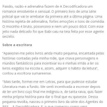
Paixão, razão e adrenalina fazem de A Decodificadora um
romance envolvente e sensual. O primeiro livro de uma série
policial que vai te arrebatar da primeira até a última página. Uma
história repleta de adrenalina, fortes emoções e tons de comédia.
O mocinho é bruto, possessivo e nem um pouco dócil. Com esse
jeito nada delicado foi que Babi caiu na teia feita por esse agente
secreto.
Sobre a escritora
“Apaixonei-me pelos livros ainda muito pequena, encantada pelas
histórias contadas pela minha mãe, que criava personagens e
mundos fantásticos para incentivar eu e minhas irmãs a ler os
livros exigidos na escola e, assim, adquirir o hábito da leitura”,
contou a escritora sumareense.
“Mais tarde, formei-me em Letras, para que pudesse estudar
Literatura mais a fundo. Me senti incentivada a escrever depois
de ler um livro cujo final me indignou e, de tanta raiva, quis fazer
minha própria história para dar o final que eu quisesse. Dessa
pequena revolta, nasceu o primeiro livro da série dos Agentes do
BSS – A Decodificadora. E, o que começou como uma