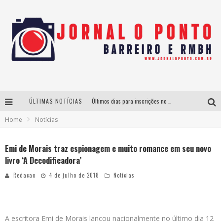
ÚLTIMAS NOTÍCIAS
Últimos dias para inscrições no curso gratuito de Design de Moda em Nova Lima
Home
Notícias
BH recebe nesta quinta-feira lançamento do jogo “Coleta Seletiva” com roda de conversa entre agentes da sustentabilidade
Projeta Cultura abre inscrições gratuitas em São João del-Rei para oficinas de elaboração de projetos culturais e inteligência artificial
Emi de Morais traz espionagem e muito romance em seu novo
livro ‘A Decodificadora’
Instituto Cervantes apresenta recital do alaudista mexicano Francisco Gil na série Segunda Musical
Redacao
4 de julho de 2018
Notícias
A escritora Emi de Morais lançou nacionalmente no último dia 12