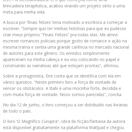
brincadeira terapêutica, acabou virando um projeto sério e uma
meta para minha vida.
A busca por ‘finais felizes’ teria motivado a escritora a começar a
escrever. “Sempre quis ter minhas histórias para que eu pudesse
criar meus próprios “Finais Felizes” pra todas elas. Me atrevi
escrever romances policiais porque gosto de romance e ação na
mesma trama e sentia uma grande carência no mercado nacional
de autores para este gênero. Os enredos simplesmente
apareceram na minha cabeça e eu vou colocando no papel e
construindo as narrativas até que estejam prontas”, afirmou.
Sobre a protagonista, Emi conta que se identifica com ela em
vários quesitos. “Neste primeiro livro a força de vontade de
vencer os obstáculos. A Babi é uma mocinha forte, decidida e
com muita força de vontade. Nisso somos parecidas”, conclui.
No dia 12 de junho, o livro começou a ser distribuído nas livrarias
de todo o país.
O livro ‘O Magnífico Curupira”, obra de ficção/fantasia da autora
está disponível gratuitamente na plataforma Wattpad e chegou