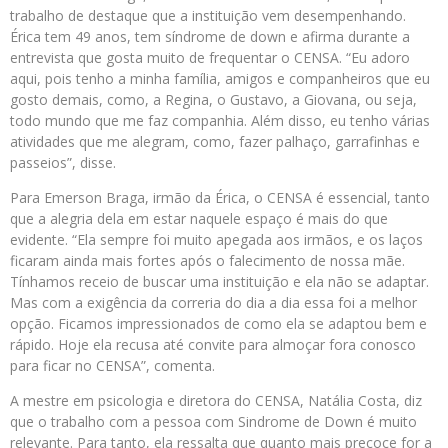
trabalho de destaque que a instituição vem desempenhando.
Érica tem 49 anos, tem síndrome de down e afirma durante a
entrevista que gosta muito de frequentar o CENSA. “Eu adoro
aqui, pois tenho a minha família, amigos e companheiros que eu
gosto demais, como, a Regina, o Gustavo, a Giovana, ou seja,
todo mundo que me faz companhia. Além disso, eu tenho várias
atividades que me alegram, como, fazer palhaço, garrafinhas e
passeios”, disse.
Para Emerson Braga, irmão da Érica, o CENSA é essencial, tanto
que a alegria dela em estar naquele espaço é mais do que
evidente. “Ela sempre foi muito apegada aos irmãos, e os laços
ficaram ainda mais fortes após o falecimento de nossa mãe.
Tínhamos receio de buscar uma instituição e ela não se adaptar.
Mas com a exigência da correria do dia a dia essa foi a melhor
opção. Ficamos impressionados de como ela se adaptou bem e
rápido. Hoje ela recusa até convite para almoçar fora conosco
para ficar no CENSA”, comenta.
A mestre em psicologia e diretora do CENSA, Natália Costa, diz
que o trabalho com a pessoa com Sindrome de Down é muito
relevante. Para tanto, ela ressalta que quanto mais precoce for a