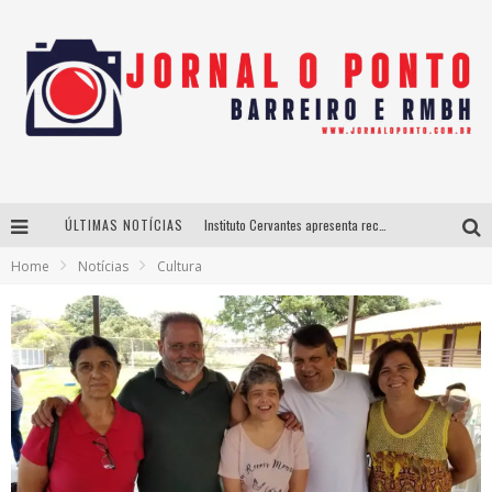
ÚLTIMAS NOTÍCIAS
Instituto Cervantes apresenta recital do alaudista mexicano Francisco Gil na série Segunda Musical
Home
Notícias
Cultura
Últimos dias para inscrições no curso gratuito de Design de Moda em Nova Lima
BH recebe nesta quinta-feira lançamento do jogo “Coleta Seletiva” com roda de conversa entre agentes da sustentabilidade
Projeta Cultura abre inscrições gratuitas em São João del-Rei para oficinas de elaboração de projetos culturais e inteligência artificial