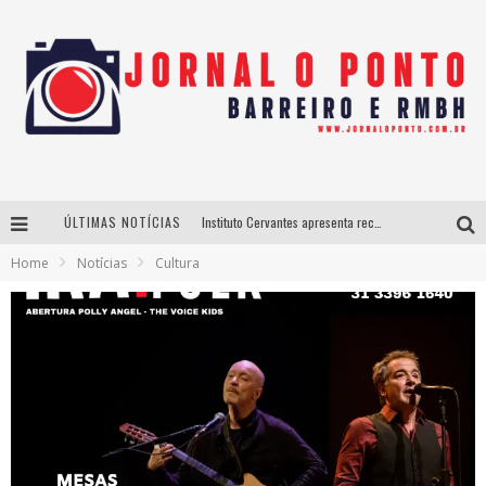
ÚLTIMAS NOTÍCIAS
Instituto Cervantes apresenta recital do alaudista mexicano Francisco Gil na série Segunda Musical
Home
Notícias
Cultura
Últimos dias para inscrições no curso gratuito de Design de Moda em Nova Lima
BH recebe nesta quinta-feira lançamento do jogo “Coleta Seletiva” com roda de conversa entre agentes da sustentabilidade
Projeta Cultura abre inscrições gratuitas em São João del-Rei para oficinas de elaboração de projetos culturais e inteligência artificial