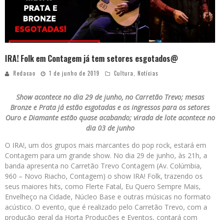
IRA! Folk em Contagem já tem setores esgotados@
Redacao
1 de junho de 2019
Cultura
,
Notícias
Show acontece no dia 29 de junho, no Carretão Trevo; mesas
Bronze e Prata já estão esgotadas e os ingressos para os setores
Ouro e Diamante estão quase acabando; virada de lote acontece no
dia 03 de junho
O IRA!, um dos grupos mais marcantes do pop rock, estará em
Contagem para um grande show. No dia 29 de junho, às 21h, a
banda apresenta no Carretão Trevo Contagem (Av. Colúmbia,
960 – Novo Riacho, Contagem) o show IRA! Folk, trazendo os
seus maiores hits, como Flerte Fatal, Eu Quero Sempre Mais,
Envelheço na Cidade, Núcleo Base e outras músicas no formato
acústico. O evento, que é realizado pelo Carretão Trevo, com a
produção geral da Horta Produções e Eventos, contará com