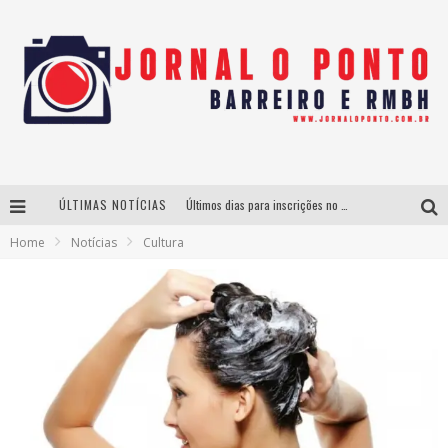
ÚLTIMAS NOTÍCIAS
Últimos dias para inscrições no curso gratuito de Design de Moda em Nova Lima
Home
Notícias
Cultura
BH recebe nesta quinta-feira lançamento do jogo “Coleta Seletiva” com roda de conversa entre agentes da sustentabilidade
Projeta Cultura abre inscrições gratuitas em São João del-Rei para oficinas de elaboração de projetos culturais e inteligência artificial
Instituto Cervantes apresenta recital do alaudista mexicano Francisco Gil na série Segunda Musical