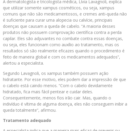
A dermatologista e tricologista médica, Lívia Lavagnoli, explica
que utilizar somente xampus cosméticos, ou seja, xampus
comuns que não são medicamentosos, e cremes anti-queda não
é suficiente para curar uma alopecia ou calvície, principais
doenças que causam a queda de cabelo. “A maioria desses
produtos não possuem comprovação científica contra a perda
capilar. Eles são adjuvantes no combate contra essas doenças,
ou seja, eles funcionam como auxílio ao tratamento, mas os
resultados só são realmente eficazes quando o procedimento é
feito de maneira global e com os medicamentos adequados”,
alertou a especialista.
Segundo Lavagnoli, os xampus também possuem ação
hidratante. Por esse motivo, eles podem dar a impressão de que
o cabelo está caindo menos. “Com o cabelo devidamente
hidratado, fica mais fácil pentear e cuidar deles.
Consequentemente, menos fios irão cair. Mas, quando o
indivíduo é vítima de alguma doença, eles não conseguem inibir a
queda totalmente”, afirmou.
Tratamento adequado
A especialista indica que a maneira mais eficaz de prevenir ou