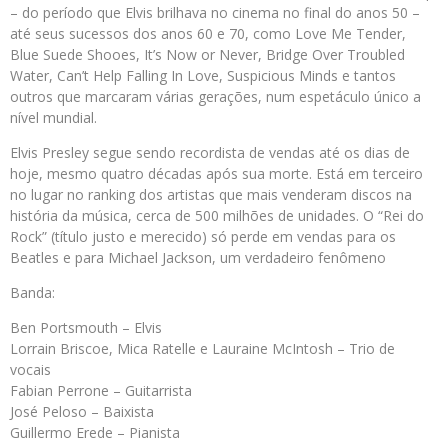
– do período que Elvis brilhava no cinema no final do anos 50 –
até seus sucessos dos anos 60 e 70, como Love Me Tender,
Blue Suede Shooes, It’s Now or Never, Bridge Over Troubled
Water, Can’t Help Falling In Love, Suspicious Minds e tantos
outros que marcaram várias gerações, num espetáculo único a
nível mundial.
Elvis Presley segue sendo recordista de vendas até os dias de
hoje, mesmo quatro décadas após sua morte. Está em terceiro
no lugar no ranking dos artistas que mais venderam discos na
história da música, cerca de 500 milhões de unidades. O “Rei do
Rock” (título justo e merecido) só perde em vendas para os
Beatles e para Michael Jackson, um verdadeiro fenômeno
Banda:
Ben Portsmouth – Elvis
Lorrain Briscoe, Mica Ratelle e Lauraine McIntosh – Trio de
vocais
Fabian Perrone – Guitarrista
José Peloso – Baixista
Guillermo Erede – Pianista