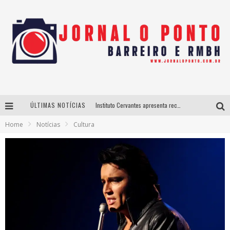
ÚLTIMAS NOTÍCIAS
Instituto Cervantes apresenta recital do alaudista mexicano Francisco Gil na série Segunda Musical
Home
Notícias
Cultura
Últimos dias para inscrições no curso gratuito de Design de Moda em Nova Lima
BH recebe nesta quinta-feira lançamento do jogo “Coleta Seletiva” com roda de conversa entre agentes da sustentabilidade
Projeta Cultura abre inscrições gratuitas em São João del-Rei para oficinas de elaboração de projetos culturais e inteligência artificial