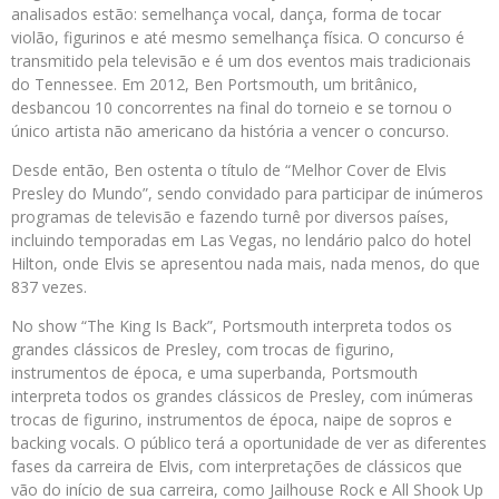
analisados estão: semelhança vocal, dança, forma de tocar
violão, figurinos e até mesmo semelhança física. O concurso é
transmitido pela televisão e é um dos eventos mais tradicionais
do Tennessee. Em 2012, Ben Portsmouth, um britânico,
desbancou 10 concorrentes na final do torneio e se tornou o
único artista não americano da história a vencer o concurso.
Desde então, Ben ostenta o título de “Melhor Cover de Elvis
Presley do Mundo”, sendo convidado para participar de inúmeros
programas de televisão e fazendo turnê por diversos países,
incluindo temporadas em Las Vegas, no lendário palco do hotel
Hilton, onde Elvis se apresentou nada mais, nada menos, do que
837 vezes.
No show “The King Is Back”, Portsmouth interpreta todos os
grandes clássicos de Presley, com trocas de figurino,
instrumentos de época, e uma superbanda, Portsmouth
interpreta todos os grandes clássicos de Presley, com inúmeras
trocas de figurino, instrumentos de época, naipe de sopros e
backing vocals. O público terá a oportunidade de ver as diferentes
fases da carreira de Elvis, com interpretações de clássicos que
vão do início de sua carreira, como Jailhouse Rock e All Shook Up