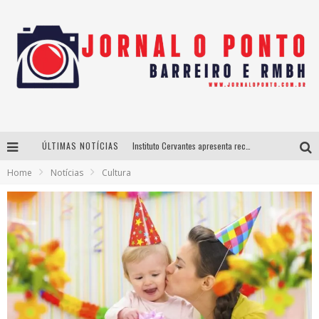
ÚLTIMAS NOTÍCIAS
Instituto Cervantes apresenta recital do alaudista mexicano Francisco Gil na série Segunda Musical
Home
Notícias
Cultura
Últimos dias para inscrições no curso gratuito de Design de Moda em Nova Lima
BH recebe nesta quinta-feira lançamento do jogo “Coleta Seletiva” com roda de conversa entre agentes da sustentabilidade
Projeta Cultura abre inscrições gratuitas em São João del-Rei para oficinas de elaboração de projetos culturais e inteligência artificial