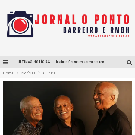
ÚLTIMAS NOTÍCIAS
Instituto Cervantes apresenta recital do alaudista mexicano Francisco Gil na série Segunda Musical
Home
Notícias
Cultura
Últimos dias para inscrições no curso gratuito de Design de Moda em Nova Lima
BH recebe nesta quinta-feira lançamento do jogo “Coleta Seletiva” com roda de conversa entre agentes da sustentabilidade
Projeta Cultura abre inscrições gratuitas em São João del-Rei para oficinas de elaboração de projetos culturais e inteligência artificial