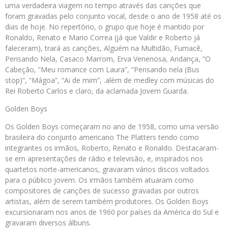
uma verdadeira viagem no tempo através das canções que
foram gravadas pelo conjunto vocal, desde o ano de 1958 até os
dias de hoje. No repertório, o grupo que hoje é mantido por
Ronaldo, Renato e Mario Correa (já que Valdir e Roberto já
faleceram), trará as canções, Alguém na Multidão, Fumacê,
Pensando Nela, Casaco Marrom, Erva Venenosa, Andança, “O
Cabeção, “Meu romance com Laura”, “Pensando nela (Bus
stop)”, “Mágoa”, “Ai de mim”, .além de medley com músicas do
Rei Roberto Carlos e claro, da aclamada Jovem Guarda.
Golden Boys
Os Golden Boys começaram no ano de 1958, como uma versão
brasileira do conjunto americano The Platters tendo como
integrantes os irmãos, Roberto, Renato e Ronaldo. Destacaram-
se em apresentações de rádio e televisão, e, inspirados nos
quartetos norte-americanos, gravaram vários discos voltados
para o público jovem. Os irmãos também atuaram como
compositores de canções de sucesso gravadas por outros
artistas, além de serem também produtores. Os Golden Boys
excursionaram nos anos de 1960 por países da América do Sul e
gravaram diversos álbuns.