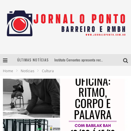
ÚLTIMAS NOTÍCIAS
Instituto Cervantes apresenta recital do alaudista mexicano Francisco Gil na série Segunda Musical
Home
Notícias
Cultura
Últimos dias para inscrições no curso gratuito de Design de Moda em Nova Lima
BH recebe nesta quinta-feira lançamento do jogo “Coleta Seletiva” com roda de conversa entre agentes da sustentabilidade
Projeta Cultura abre inscrições gratuitas em São João del-Rei para oficinas de elaboração de projetos culturais e inteligência artificial