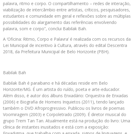
palavra, ritmo e corpo. O compartilhamento – redes de interação,
viabilização de intercâmbio entre artistas, críticos, pesquisadores,
estudantes e comunidade em geral e reflexões sobre as múltiplas
possibilidades do alargamento das referências envolvendo
palavra, som e corpo”, conclui Babilak Bah.
A ‘Oficina: Ritmo, Corpo e Palavra’ é realizada com os recursos da
Lei Municipal de incentivo à Cultura, através do edital Descentra
2018, da Prefeitura Municipal de Belo Horizonte (PBH).
Babilak Bah
Babilak Bah é paraibano e há décadas reside em Belo
Horizonte/MG. É um artista do ruído, poeta e arte-educador.
Além disso, é autor dos álbuns Enxadário: Orquestra de Enxadas
(2006) e Biografia de Homens Inquietos (2011), tendo lançado
também o DVD Afroprogressivo. Publicou os livros de poemas
Voomiragem (2003) e Corpoletrado (2009). É diretor musical do
grupo Trem Tan Tan. Atualmente está na produção do livro: Uma
clínica de instantes inusitados e está com a exposição:
Enxadigma, que trabalha com a enxada, signos de linguagens, e