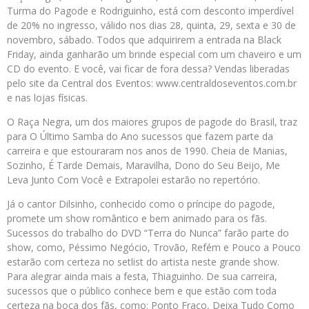
Turma do Pagode e Rodriguinho, está com desconto imperdível
de 20% no ingresso, válido nos dias 28, quinta, 29, sexta e 30 de
novembro, sábado. Todos que adquirirem a entrada na Black
Friday, ainda ganharão um brinde especial com um chaveiro e um
CD do evento. E você, vai ficar de fora dessa? Vendas liberadas
pelo site da Central dos Eventos: www.centraldoseventos.com.br
e nas lojas físicas.
O Raça Negra, um dos maiores grupos de pagode do Brasil, traz
para O Último Samba do Ano sucessos que fazem parte da
carreira e que estouraram nos anos de 1990. Cheia de Manias,
Sozinho, É Tarde Demais, Maravilha, Dono do Seu Beijo, Me
Leva Junto Com Você e Extrapolei estarão no repertório.
Já o cantor Dilsinho, conhecido como o príncipe do pagode,
promete um show romântico e bem animado para os fãs.
Sucessos do trabalho do DVD “Terra do Nunca” farão parte do
show, como, Péssimo Negócio, Trovão, Refém e Pouco a Pouco
estarão com certeza no setlist do artista neste grande show.
Para alegrar ainda mais a festa, Thiaguinho. De sua carreira,
sucessos que o público conhece bem e que estão com toda
certeza na boca dos fãs, como: Ponto Fraco, Deixa Tudo Como