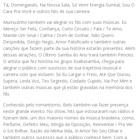
Tá, Domingando, Na Nossa Sala, Só Vem! Energia Surreal, Sou O
Cara Pra Você e outros hits de sua carreira.
Mumuzinho também vai alegrar os fãs com suas músicas. Eu
Mereço Ser Feliz, Confiança, Curto Circuito / Fala / Te Amo,
Mande Um Sinal / Calma / Dom de Sonhar, Não Quero
Despedida, Dengo Nego, Amor Falsificado e também outras
canções que fazem parte da sua história estarão presentes. Além
dessas atrações, O Último Samba do Ano trará também Péricles.
O artista que fez história no grupo Exaltasamba, chega para
alegrar o público com sucessos de sua trajetória musical e
carreira solo que incluem: Se Eu Largar o Freio, Até Que Durou,
Supera, Linda Voz, Teu Segredo, Cuidado Cupido, Vai Por Mim e
também outras músicas que já estão gravadas na memória dos
fãs.
Conhecido pelo romantismo, Belo também vai fazer presença
neste grande evento. No show, hits que estouraram nas rádios e
fizeram dele, um dos maiores nomes da música brasileira, como,
Perfume, Defeito Meu, Intriga da Oposição, Reinventar / Pra Ver
o Sol Brilhar, Razão da Minha Vida, Vi Amor No Seu Olhar e
também outros sucessos que o público conhece bem. Com a