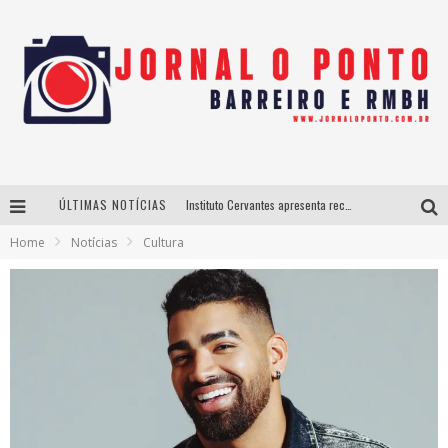
ÚLTIMAS NOTÍCIAS
Instituto Cervantes apresenta recital do alaudista mexicano Francisco Gil na série Segunda Musical
Home
Notícias
Cultura
Últimos dias para inscrições no curso gratuito de Design de Moda em Nova Lima
BH recebe nesta quinta-feira lançamento do jogo “Coleta Seletiva” com roda de conversa entre agentes da sustentabilidade
Projeta Cultura abre inscrições gratuitas em São João del-Rei para oficinas de elaboração de projetos culturais e inteligência artificial