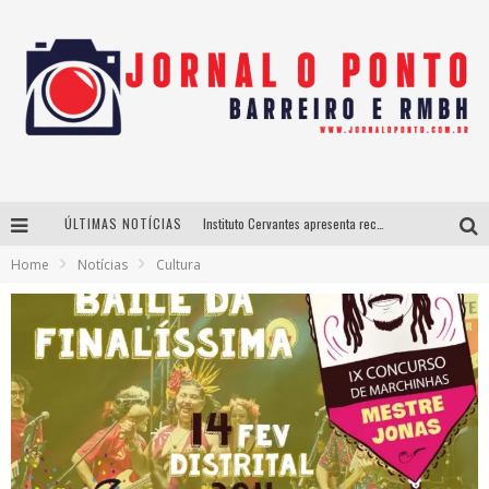
ÚLTIMAS NOTÍCIAS
Instituto Cervantes apresenta recital do alaudista mexicano Francisco Gil na série Segunda Musical
Home
Notícias
Cultura
Últimos dias para inscrições no curso gratuito de Design de Moda em Nova Lima
BH recebe nesta quinta-feira lançamento do jogo “Coleta Seletiva” com roda de conversa entre agentes da sustentabilidade
Projeta Cultura abre inscrições gratuitas em São João del-Rei para oficinas de elaboração de projetos culturais e inteligência artificial