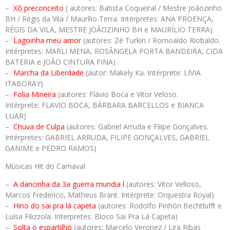
–
Xô preconceito
( autores: Batista Coqueiral / Mestre Joãozinho
BH / Régis da Vila / Maurílio Terra. Intérpretes: ANA PROENÇA,
RÉGIS DA VILA, MESTRE JOÃOZINHO BH e MAURÍLIO TERRA)
–
Lagoinha meu amor
(autores: Zé Turkin / Romoaldo Riobaldo.
Intérpretes: MARLI MENA, ROSÂNGELA PORTA BANDEIRA, CIDA
BATERIA e JOÃO CINTURA FINA)
–
Marcha da Liberdade
(autor: Makely Ka. Intérprete: LIVIA
ITABORAY)
–
Folia Mineira
(autores: Flávio Boca e Vitor Veloso.
Intérprete: FLAVIO BOCA, BÁRBARA BARCELLOS e BIANCA
LUAR)
–
Chuva de Culpa
(autores: Gabriel Arruda e Filipe Gonçalves.
Intérpretes: GABRIEL ARRUDA, FILIPE GONÇALVES, GABRIEL
GANIME e PEDRO RAMOS)
Músicas Hit do Carnaval
–
A dancinha da 3a guerra mundia
l
(autores: Vitor Velloso,
Marcos Frederico, Matheus Brant. Intérprete: Orquestra Royal)
–
Hino do sai pra lá capeta
(autores: Rodolfo Pinhón Bechtlufft e
Luísa Filizzola. Interpretes: Bloco Sai Pra Lá Capeta)
–
Solta o espartilho
(autores: Marcelo Veronez / Lira Ribas