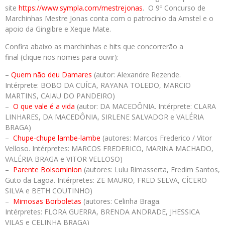
site
https://www.sympla.com/
mestrejonas
. O 9º Concurso de
Marchinhas Mestre Jonas conta com o patrocínio da Amstel e o
apoio da Gingibre e Xeque Mate.
Confira abaixo as marchinhas e hits que concorrerão a
final (clique nos nomes para ouvir):
–
Quem não deu
Damares
(autor: Alexandre Rezende.
Intérprete: BOBO DA CUÍCA, RAYANA TOLEDO, MARCIO
MARTINS, CAIAU DO PANDEIRO)
–
O que vale é a vida
(autor: DA MACEDÔNIA. Intérprete: CLARA
LINHARES, DA MACEDÔNIA, SIRLENE SALVADOR e VALÉRIA
BRAGA)
–
Chupe-chupe lambe-lambe
(autores: Marcos Frederico / Vitor
Velloso. Intérpretes: MARCOS FREDERICO, MARINA MACHADO,
VALÉRIA BRAGA e VITOR VELLOSO)
–
Parente
Bolsominion
(autores: Lulu Rimasserta, Fredim Santos,
Guto da Lagoa. Intérpretes: ZE MAURO, FRED SELVA, CÍCERO
SILVA e BETH COUTINHO)
–
Mimosas Borboletas
(autores: Celinha Braga.
Intérpretes: FLORA GUERRA, BRENDA ANDRADE, JHESSICA
VILAS e CELINHA BRAGA)