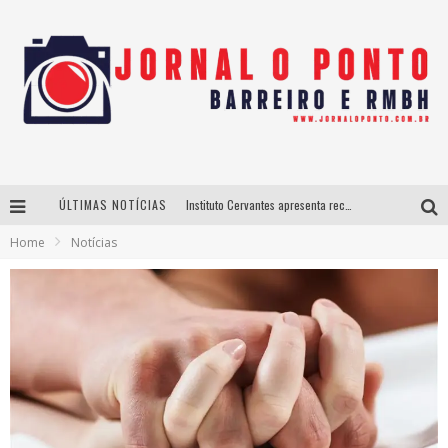
ÚLTIMAS NOTÍCIAS
Instituto Cervantes apresenta recital do alaudista mexicano Francisco Gil na série Segunda Musical
Home
Notícias
Últimos dias para inscrições no curso gratuito de Design de Moda em Nova Lima
BH recebe nesta quinta-feira lançamento do jogo “Coleta Seletiva” com roda de conversa entre agentes da sustentabilidade
Projeta Cultura abre inscrições gratuitas em São João del-Rei para oficinas de elaboração de projetos culturais e inteligência artificial