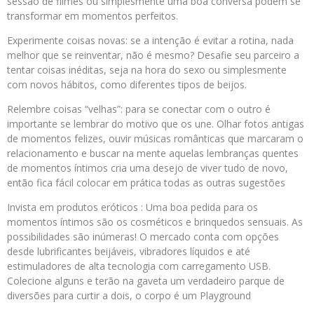
sessão de filmes ou simplesmente uma boa conversa podem se
transformar em momentos perfeitos.
Experimente coisas novas: se a intenção é evitar a rotina, nada
melhor que se reinventar, não é mesmo? Desafie seu parceiro a
tentar coisas inéditas, seja na hora do sexo ou simplesmente
com novos hábitos, como diferentes tipos de beijos.
Relembre coisas “velhas”: para se conectar com o outro é
importante se lembrar do motivo que os une. Olhar fotos antigas
de momentos felizes, ouvir músicas românticas que marcaram o
relacionamento e buscar na mente aquelas lembranças quentes
de momentos íntimos cria uma desejo de viver tudo de novo,
então fica fácil colocar em prática todas as outras sugestões
Invista em produtos eróticos : Uma boa pedida para os
momentos íntimos são os cosméticos e brinquedos sensuais. As
possibilidades são inúmeras! O mercado conta com opções
desde lubrificantes beijáveis, vibradores líquidos e até
estimuladores de alta tecnologia com carregamento USB.
Colecione alguns e terão na gaveta um verdadeiro parque de
diversões para curtir a dois, o corpo é um Playground