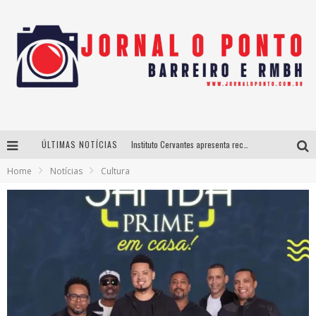
ÚLTIMAS NOTÍCIAS
Instituto Cervantes apresenta recital do alaudista mexicano Francisco Gil na série Segunda Musical
Home
Notícias
Cultura
Últimos dias para inscrições no curso gratuito de Design de Moda em Nova Lima
BH recebe nesta quinta-feira lançamento do jogo “Coleta Seletiva” com roda de conversa entre agentes da sustentabilidade
Projeta Cultura abre inscrições gratuitas em São João del-Rei para oficinas de elaboração de projetos culturais e inteligência artificial