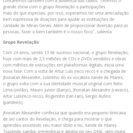
contaremos também com a audiência das rádios. Teremos o
grande show com o grupo Revelação e participações
mais do que especiais, por isso, esperamos ter uma arrecadação
bem expressiva de doações para ajudar as instituições de
caridade de Minas Gerais. Além de proporcionar diversão para as
pessoas, fazer o bem também é o nosso foco”, salienta.
Grupo Revelação
Com 24 anos, sendo 13 de sucesso nacional, o grupo Revelação,
hoje com mais de 2,5 milhões de CDs e DVDs vendidos e obras
com milhões de execuções em plataformas digitais, inicia uma
nova fase. Com a volta de Artur Luís (reco reco) e a chegada de
Jhonatan Alexandre, sobrinho do ex vocalista Xande de Pilares,
o grupo volta com a sua identidade musical original com Beto
Lima (violão), Mauro Junior (Banjo), Jhonatan Alexandre (cavaco),
Artur Luís(reco-reco), Rogerinho (tan-tan), Sergio Rufino
(pandeiro).
Jhonatan Alexandre confessa que quando era pequeno brincava
de ser cantor do Revelação, e chega para mostrar o que
aprendeu assistindo seu maior ídolo e tio, Xande de Pilares.
Trazendo samba, irreverência e alegria no seu DNA, vem muita