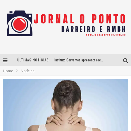
ÚLTIMAS NOTÍCIAS
Instituto Cervantes apresenta recital do alaudista mexicano Francisco Gil na série Segunda Musical
Home
Notícias
Últimos dias para inscrições no curso gratuito de Design de Moda em Nova Lima
BH recebe nesta quinta-feira lançamento do jogo “Coleta Seletiva” com roda de conversa entre agentes da sustentabilidade
Projeta Cultura abre inscrições gratuitas em São João del-Rei para oficinas de elaboração de projetos culturais e inteligência artificial