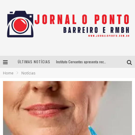
ÚLTIMAS NOTÍCIAS
Instituto Cervantes apresenta recital do alaudista mexicano Francisco Gil na série Segunda Musical
Home
Notícias
Últimos dias para inscrições no curso gratuito de Design de Moda em Nova Lima
BH recebe nesta quinta-feira lançamento do jogo “Coleta Seletiva” com roda de conversa entre agentes da sustentabilidade
Projeta Cultura abre inscrições gratuitas em São João del-Rei para oficinas de elaboração de projetos culturais e inteligência artificial