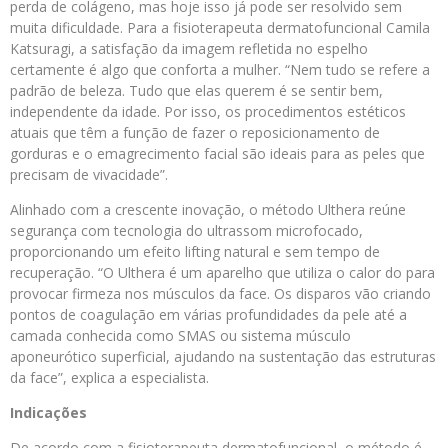
perda de colágeno, mas hoje isso já pode ser resolvido sem
muita dificuldade. Para a fisioterapeuta dermatofuncional Camila
Katsuragi, a satisfação da imagem refletida no espelho
certamente é algo que conforta a mulher. “Nem tudo se refere a
padrão de beleza. Tudo que elas querem é se sentir bem,
independente da idade. Por isso, os procedimentos estéticos
atuais que têm a função de fazer o reposicionamento de
gorduras e o emagrecimento facial são ideais para as peles que
precisam de vivacidade”.
Alinhado com a crescente inovação, o método Ulthera reúne
segurança com tecnologia do ultrassom microfocado,
proporcionando um efeito lifting natural e sem tempo de
recuperação. “O Ulthera é um aparelho que utiliza o calor do para
provocar firmeza nos músculos da face. Os disparos vão criando
pontos de coagulação em várias profundidades da pele até a
camada conhecida como SMAS ou sistema músculo
aponeurótico superficial, ajudando na sustentação das estruturas
da face”, explica a especialista.
Indicações
De acordo com a fisioterapeuta dermatofuncional, o método é