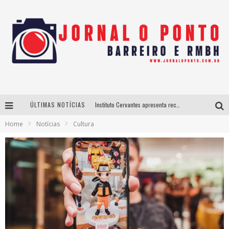
ÚLTIMAS NOTÍCIAS
Instituto Cervantes apresenta recital do alaudista mexicano Francisco Gil na série Segunda Musical
Home
Notícias
Cultura
Últimos dias para inscrições no curso gratuito de Design de Moda em Nova Lima
BH recebe nesta quinta-feira lançamento do jogo “Coleta Seletiva” com roda de conversa entre agentes da sustentabilidade
Projeta Cultura abre inscrições gratuitas em São João del-Rei para oficinas de elaboração de projetos culturais e inteligência artificial